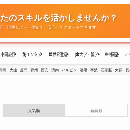
なたのスキルを活かしませんか？
応・現地サポート体制で、安心してスタートできます。
✈️中国旅行
🎭エンタメ
🏛️世界遺産
🎓大学・留学
🌐中国語

青島
大連
厦門
蘇州
西安
濟南
ハルビン
瀋陽
寧波
石家莊
太原
長
人気順
新着順