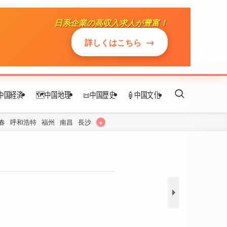
日系企業の高収入求人が豊富！
→
詳しくはこちら
桂林
ホテル
中国経済
🗺️中国地理
📜中国歴史
🏮中国文化
地下鉄
+
春
呼和浩特
福州
南昌
長沙
レストラン
お土産
見どころ
博物館＆美術館
公園
無形文化遺産