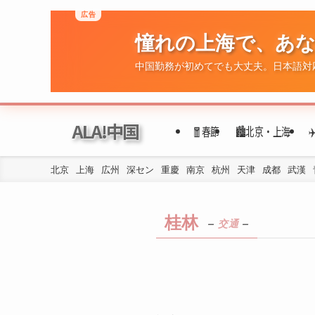
広告
憧れの上海で、あ
中国勤務が初めてでも大丈夫。日本語対
ALA!中国
🧧春節
🏙️北京・上海
北京
上海
広州
深セン
重慶
南京
杭州
天津
成都
武漢
桂林
–
交通
–