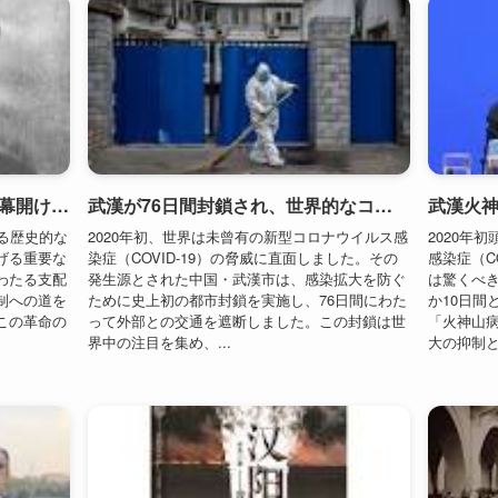
武昌蜂起が勃発し、辛亥革命の幕開けとなる（1911年）
武漢が76日間封鎖され、世界的なコロナ対策の焦点となる（2020年）
る歴史的な
2020年初、世界は未曾有の新型コロナウイルス感
2020年
げる重要な
染症（COVID-19）の脅威に直面しました。その
感染症（C
わたる支配
発生源とされた中国・武漢市は、感染拡大を防ぐ
は驚くべ
制への道を
ために史上初の都市封鎖を実施し、76日間にわた
か10日間
この革命の
って外部との交通を遮断しました。この封鎖は世
「火神山
界中の注目を集め、...
大の抑制と
武漢三鎮が合併し現代都市武漢が誕生（1927年）
漢陽製鉄所が操業開始、中国近代工業化の幕開け（1894年）
1927年）
漢陽製鉄所が操業開始、中国近代工業化の幕開け
中国の中