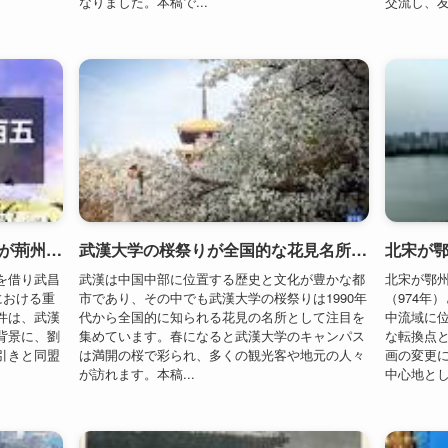
劉備と孫尚香の政略結婚、孫権が荊州を借り武昌に駐兵（209年）
武漢大学の桜祭りが全国的な花見名所となる（1990年代）
を借り武昌
武漢は中国中部に位置する歴史と文化が豊かな都
北宋が鄂
における重
市であり、その中でも武漢大学の桜祭りは1990年
（974年
件は、武漢
代から全国的に知られる花見の名所として注目を
中流域に
背景に、劉
集めています。春になると武漢大学のキャンパス
な転換点
引きと同盟
は満開の桜で彩られ、多くの観光客や地元の人々
画の変更
が訪れます。本稿...
中心地とし