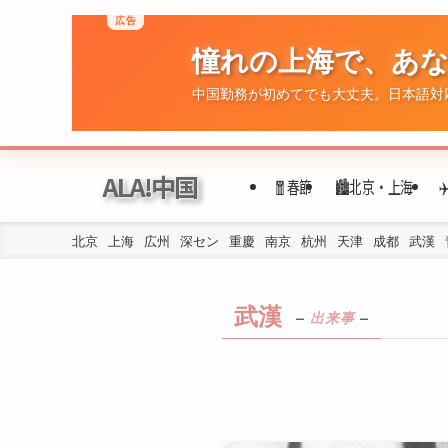
広告
ALA!中国
憧れの上海で、あ
🧧春節
🏙️北京・上海
中国勤務が初めてでも大丈夫。日本語対
北京
上海
広州
深セン
重慶
南京
杭州
天津
成都
武漢
武漢
–
出来事
–