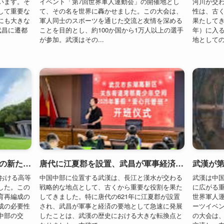
華中工学院設立、武漢高等教育の新たな礎を築く（1952年）
唐代に江夏郡を設置、武昌が軍事経済の要地となる（621年）
における高等
中国中部に位置する武漢は、長江と漢水が交わる
武漢は中
した。この
戦略的な地点として、古くから重要な役割を果た
に広がる重
育再編成の
してきました。特に唐代の621年に江夏郡が設置
世界軍人
成の必要性
され、武昌が軍事と経済の要地として急速に発展
ーツイベ
中部の交
したことは、武漢の歴史における大きな転換点と
の大会は
なりました。本稿で...
交流し、友