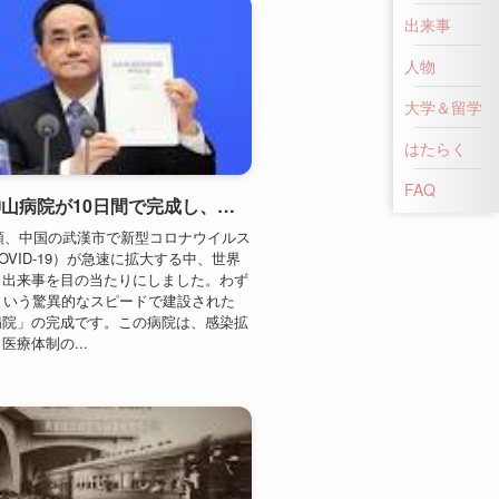
出来事
武漢火神山病院が10日間で完成し、世界的な注目を集める（2020年）
人物
初頭、中国の武漢市で新型コロナウイルス
OVID-19）が急速に拡大する中、世界
大学＆留学
き出来事を目の当たりにしました。わず
という驚異的なスピードで建設された
はたらく
病院」の完成です。この病院は、感染拡
医療体制の...
FAQ
武漢長江大橋が開通し、天険が通路に変わる（1957年）
部を流れる長江は、古くから交通の大き