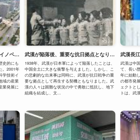
武漢光谷が設立され、科学技術イノベーション拠点が誕生（2001年）
武漢が陥落後、重要な抗日拠点となり勇敢に抗戦（1938年以降）
歴史的にも
1938年、武漢が日本軍によって陥落したことは、
武漢は中
。2001年
中国全土に大きな衝撃を与えました。しかし、こ
て、長い歴
科学技術イ
の悲劇的な出来事は同時に、武漢が抗日戦争の重
年に始動
地域の産業
要な拠点として再生する契機ともなりました。武
の都市発
産業発展に
漢の人々は困難な状況の中で勇敢に抵抗し、地下
ェクトと
組織を結成し、文...
トは、武漢
武漢市民が黄鶴楼に戻り、都市が活気を取り戻す（2020年）
武漢地下鉄1号線が開通、都市鉄道交通の新時代が始まる（2004年）
歴史と豊か
武漢は中国中部の重要な都市であり、長い歴史と
武漢は中
型コロナウイ
豊かな文化を持つ一方で、近年の急速な都市化と
史的にも