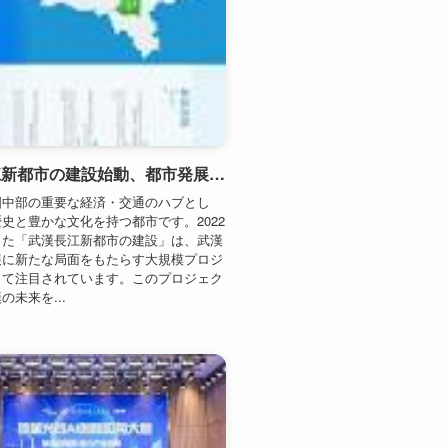
武漢長江新都市の建設始動、都市発展が新たな高みへ（2022年）
国中部の重要な経済・交通のハブとし
史と豊かな文化を持つ都市です。2022
した「武漢長江新都市の建設」は、武漢
展に新たな局面をもたらす大規模プロジ
して注目されています。このプロジェク
の未来を...
武漢が初のAIイノベーション都市に選出、スマート技術の発展が加速（2024年）
国中部に位置する重要な都市であり、歴
経済的にも多くの注目を集めてきまし