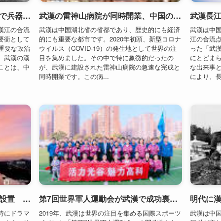
同時開業です。この病...
により、長江
孫権が武昌に遷都し、武昌郡を設置 三国呉の基盤を確立（229年）
第7回世界軍人運動会が武漢で成功裏に開催、世界の注目を集める（2019年）
特にドラマ
2019年、武漢は世界の注目を集める国際スポーツ
武漢は中
います。そ
イベント「第7回世界軍人運動会」の開催地とし
河川が交
して重要な
て、その名を世界に轟かせました。この大会は、
性は、古
にも大きな
軍人同士のスポーツを通じた交流と友情を深める
果たしてき
武昌に遷都
ことを目的とし、約100か国から1万人以上の選手
年）に入
が参加。武漢はその...
地としての