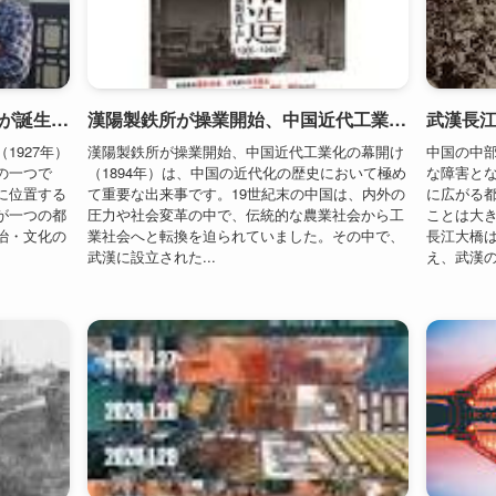
の一つで
（1894年）は、中国の近代化の歴史において極め
な障害と
に位置する
て重要な出来事です。19世紀末の中国は、内外の
に広がる
が一つの都
圧力や社会変革の中で、伝統的な農業社会から工
ことは大き
治・文化の
業社会へと転換を迫られていました。その中で、
長江大橋
武漢に設立された...
え、武漢のみ
張之洞が湖広総督に就任、漢陽で兵器工場と製鉄所を創設（1890年）
武漢の雷神山病院が同時開業、中国のスピードを示す（2020年）
漢江の合流
武漢は中国湖北省の省都であり、歴史的にも経済
武漢は中
要衝として
的にも重要な都市です。2020年初頭、新型コロナ
江の合流点
重要な政治
ウイルス（COVID-19）の発生地として世界の注
った「武
、武漢の漢
目を集めました。その中で特に象徴的だったの
にとどま
ことは、中
が、武漢に建設された雷神山病院の急速な完成と
な出来事