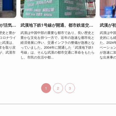
た武漢は、
経済発展に伴い、交通インフラの整備が急務とな
た。202
常を取り戻
っていました。2004年に開通した「武漢地下鉄1
ベーショ
が、武漢市
号線」は、そんな武漢の都市交通に革命をもたら
が急速に
し、市民の生活や都...
な出来事の
1
2
3
利用規約
プライバシーポリシー
お問い合わせ
ALA！転職