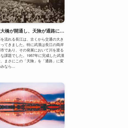
なってきました。特に武漢は長江の両岸
都市であり、その発展において川を渡る
な課題でした。1957年に完成した武漢
は、まさにこの「天険」を「通路」に変
なら...
武漢長江大橋の建設開始、長江横断交通の新時代が幕開け（1955年）
国の中部に位置し、長江（揚子江）と漢
にある重要な都市です。1955年に始ま
漢長江大橋の建設」は、単なる橋の建設
らず、中国の交通インフラ発展の象徴的
として知られています。この大橋の完成