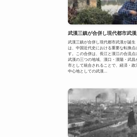
は、中国近代史における重要な転換点
す。この合併は、長江と漢江の合流点
武漢の三つの地域、漢口・漢陽・武昌
市として統合されることで、経済・政
中心地としての武漢...
中国の中部に位置する武漢は、長江と
点に位置し、歴史的にも交通と経済の
発展してきました。19世紀末、清朝の
家である張之洞が湖広総督に任命され
陽地区に兵器工場と製鉄所を創設した