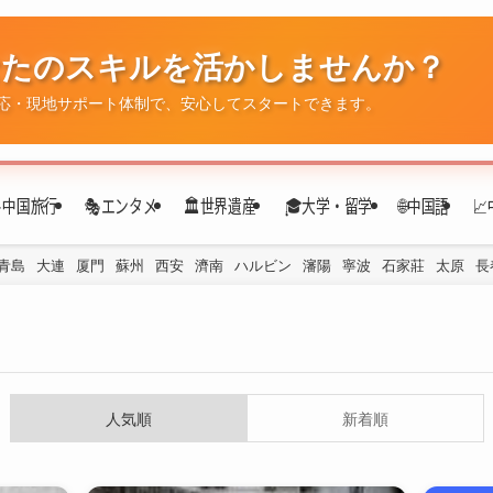
なたのスキルを活かしませんか？
✈️中国旅行
🎭エンタメ
🏛️世界遺産
🎓大学・留学
🌐中国語

応・現地サポート体制で、安心してスタートできます。
青島
大連
厦門
蘇州
西安
濟南
ハルビン
瀋陽
寧波
石家莊
太原
長
人気順
新着順