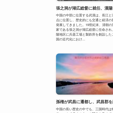
国の近代化におけ...
中国の長い歴史の中でも、三国時代は
ティックで多くの人々の関心を集めて
の中でも、武漢の武昌が歴史の舞台と
役割を果たしたことは、現代の私たち
影響を与えています。229年に孫権が
し、武昌郡を設置し...