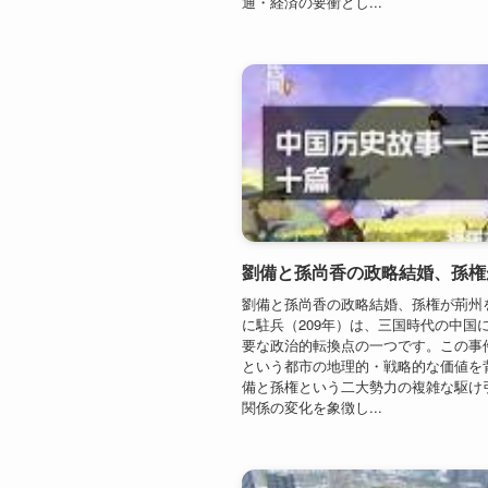
劉備と孫尚香の政略結婚、孫権が荊州
に駐兵（209年）は、三国時代の中国
要な政治的転換点の一つです。この事
という都市の地理的・戦略的な価値を
備と孫権という二大勢力の複雑な駆け
関係の変化を象徴し...