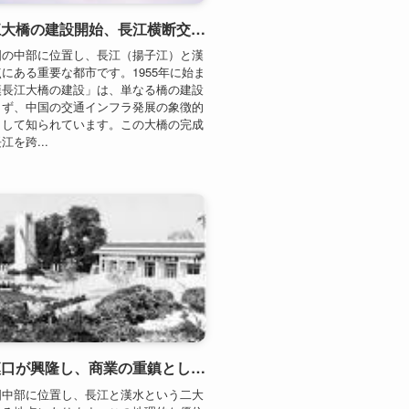
を跨...
明代に漢口が興隆し、商業の重鎮として台頭（15世紀）
国中部に位置し、長江と漢水という二大
わる地点にあります。この地理的な優位
くから交通と交易の要衝としての役割を
ました。特に明代（1368年～1644
ると、漢口は急速に発展し、商業の中心
地位を確立...