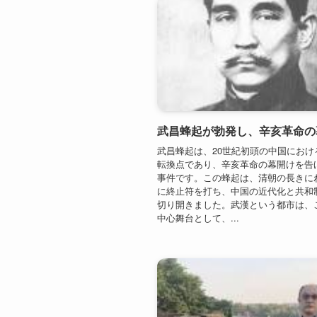
武昌蜂起は、20世紀初頭の中国におけ
転換点であり、辛亥革命の幕開けを告
事件です。この蜂起は、清朝の長きに
に終止符を打ち、中国の近代化と共和
切り開きました。武漢という都市は、
中心舞台として、...
武漢三鎮が合併し現代都市武漢が誕生（