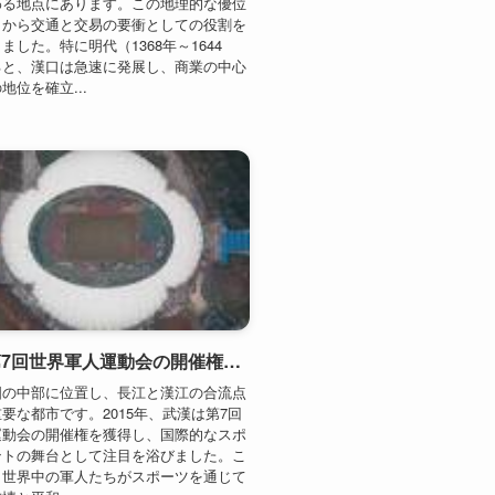
武漢が第7回世界軍人運動会の開催権を獲得、国際大会が長江の都市に決定（2015年）
国の中部に位置し、長江と漢江の合流点
要な都市です。2015年、武漢は第7回
運動会の開催権を獲得し、国際的なスポ
ントの舞台として注目を浴びました。こ
、世界中の軍人たちがスポーツを通じて
情と平和...