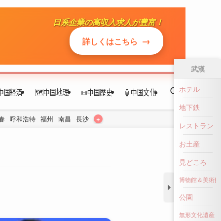
日系企業の高収入求人が豊富！
中国経済
🗺️中国地理
📜中国歴史
🏮中国文化
→
詳しくはこちら
+
春
呼和浩特
福州
南昌
長沙
武漢
ホテル
地下鉄
レストラン
お土産
見どころ
博物館＆美術館
公園
無形文化遺産