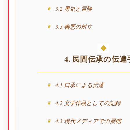
3.2 勇気と冒険
3.3 善悪の対立
4. 民間伝承の伝達
4.1 口承による伝達
4.2 文学作品としての記録
4.3 現代メディアでの展開