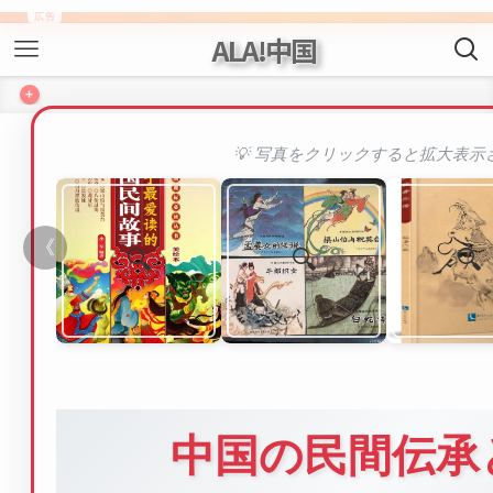
ALA!中国
+
💡 写真をクリックすると拡大表示
《
中国の民間伝承