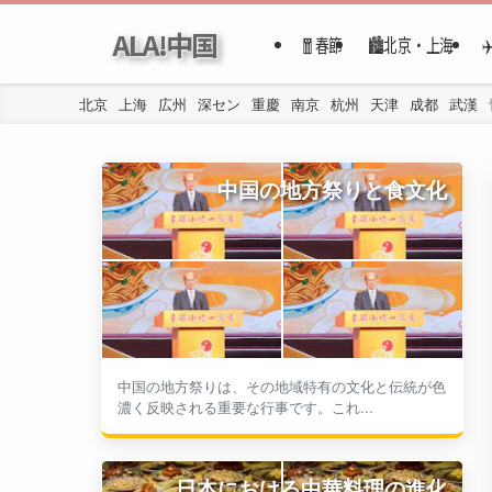
ALA!中国
🧧春節
🏙️北京・上海
北京
上海
広州
深セン
重慶
南京
杭州
天津
成都
武漢
中国の地方祭りと食文化
中国の地方祭りは、その地域特有の文化と伝統が色
濃く反映される重要な行事です。これ...
日本における中華料理の進化