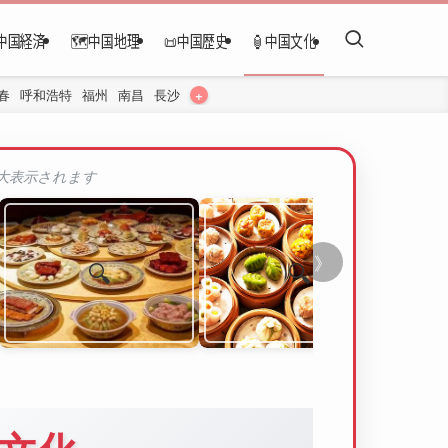
中国経済
🗺️中国地理
📜中国歴史
🏮中国文化
+
春
呼和浩特
福州
南昌
長沙
拡大表示されます
》