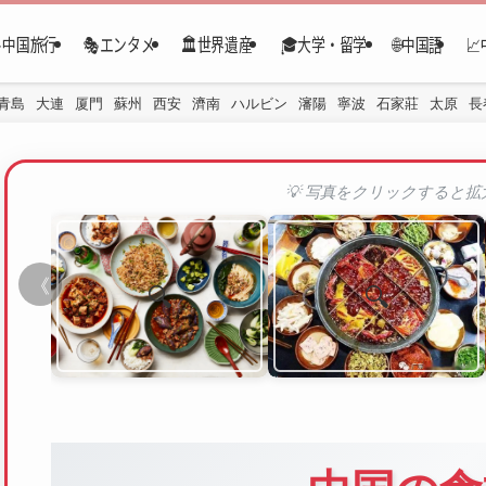
✈️中国旅行
🎭エンタメ
🏛️世界遺産
🎓大学・留学
🌐中国語

青島
大連
厦門
蘇州
西安
濟南
ハルビン
瀋陽
寧波
石家莊
太原
長
💡 写真をクリックすると
《