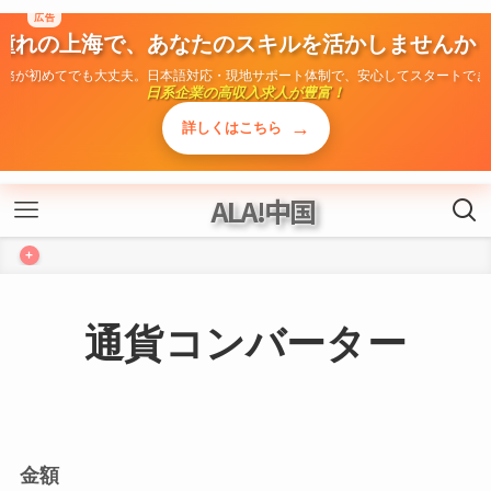
広告
憧れの上海で、あなたのスキルを活かしませんか
勤務が初めてでも大丈夫。日本語対応・現地サポート体制で、安心してスタートでき
日系企業の高収入求人が豊富！
→
詳しくはこちら
ALA!中国
+
通貨コンバーター
金額