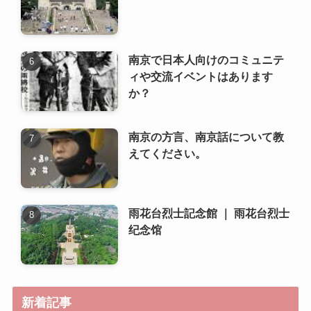
南京の方言、南京話について教
えてください。
雨花台烈士記念館 ｜ 雨花台烈士
纪念馆
新着記事
管理部課長・中国語不問（日系
自動車部品メーカー） ～
22,000元+家賃補助
南京の語学学校や中国語学習環