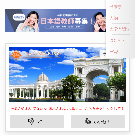
前へ戻る
出来事
人物
大学＆留学
はたらく
FAQ
写真がきれいでない or 表示されない場合は、こちらをクリックして！
👎
👍
NG！
いいね！
上海工商外国語職業学院は、上海の中心に位置す
る魅力的な教育機関で、特に外国語学習に力を入
れていることで知られています。この大学は、実