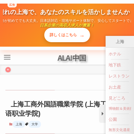
ALA!中国
+
上海
上海工商外国語職業学院 (上海工商外国
ホテル
语职业学院)
地下鉄
上海
大学
レストラン
お土産
見どころ
博物館＆美術館
公園
無形文化遺産