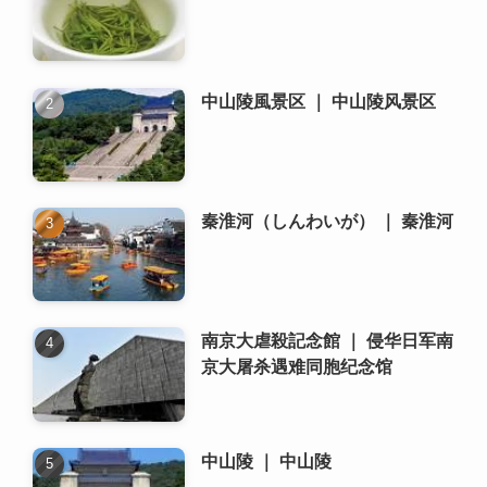
秦淮河（しんわいが） ｜ 秦淮河
南京大虐殺記念館 ｜ 侵华日军南
京大屠杀遇难同胞纪念馆
中山陵 ｜ 中山陵
南京で日本人向けのコミュニテ
ィや交流イベントはあります
か？