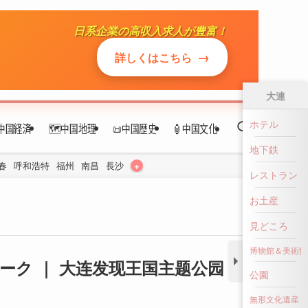
日系企業の高収入求人が豊富！
中国経済
🗺️中国地理
📜中国歴史
🏮中国文化
→
詳しくはこちら
+
春
呼和浩特
福州
南昌
長沙
大連
ホテル
地下鉄
ク ｜ 大连发现王国主题公园
レストラン
お土産
見どころ
博物館＆美術館
公園
無形文化遺産