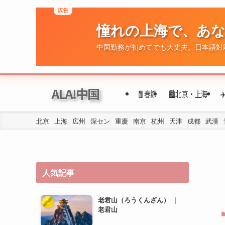
広告
憧れの上海で、あ
ALA!中国
🧧春節
🏙️北京・上海
中国勤務が初めてでも大丈夫。日本語対
北京
上海
広州
深セン
重慶
南京
杭州
天津
成都
武漢
人気記事
老君山（ろうくんざん） ｜
老君山
洛陽の地下鉄の乗り方は？
洛陽三彩馬 ｜ 洛阳三彩马