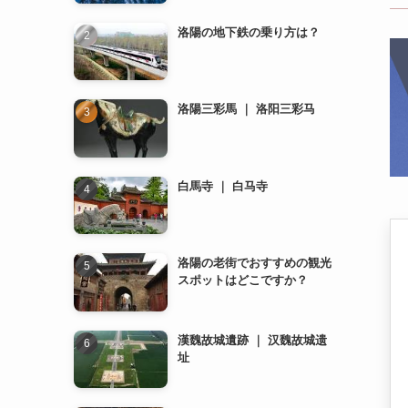
白馬寺 ｜ 白马寺
洛陽の老街でおすすめの観光
スポットはどこですか？
漢魏故城遺跡 ｜ 汉魏故城遗
址
龍門石窟 ｜ 龙门石窟
洛陽のレストランでおすすめ
の料理は何ですか？