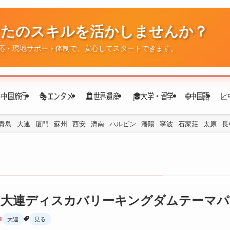
なたのスキルを活かしませんか？
✈️中国旅行
🎭エンタメ
🏛️世界遺産
🎓大学・留学
🌐中国語

応・現地サポート体制で、安心してスタートできます。
青島
大連
厦門
蘇州
西安
濟南
ハルビン
瀋陽
寧波
石家莊
太原
長
大連ディスカバリーキングダムテーマパー
大連
見る