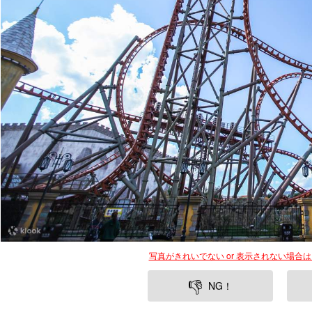
写真がきれいでない or 表示されない場合
👎
NG！
大連は中国の東北地方に位置する美しい港町で、観光地として
つとして挙げられるのが、ファンタスティックキングダムテー