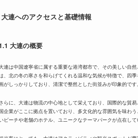
1.1 大連の概要
大連は中国遼寧省に属する重要な港湾都市で、その美しい自然
は、北の冬の寒さを和らげてくれる温和な気候が特徴で、四季
画がしっかりしており、清潔で整然とした街並みが印象的です
さらに、大連は物流の中心地として栄えており、国際的な貿易
国企業がここに拠点を置いており、多文化的な雰囲気を味わう
いビーチや老舗のホテル、ユニークなテーマパークが点在して
観光客にとっても、大連はアクティビティや観光スポットが豊
す。特に、リラックスした雰囲気とともに、異文化を体験でき
1.2 大連への行き方