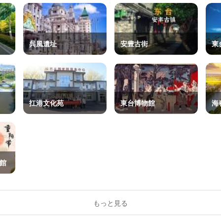
呉風遺址
安豊古街
東
扛港文化苑
東台博物館
海
館
もっと見る