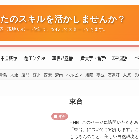
なたのスキルを活かしませんか？
応・現地サポート体制で、安心してスタートできます。
✈️中国旅行
🎭エンタメ
🏛️世界遺産
🎓大学・留学
🌐中国語

青島
大連
厦門
蘇州
西安
濟南
ハルビン
瀋陽
寧波
石家莊
太原
長
東台
東台
Hello! このページに訪問いた
「東台」についてご紹介します。こ
もちろんのこと、美しい自然環境と