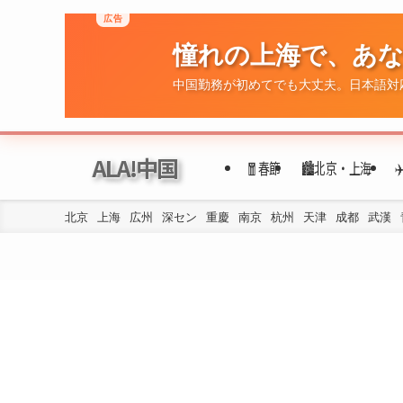
広告
憧れの上海で、あ
中国勤務が初めてでも大丈夫。日本語対
ALA!中国
🧧春節
🏙️北京・上海
北京
上海
広州
深セン
重慶
南京
杭州
天津
成都
武漢