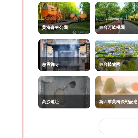
黄海森林公園
東台万畝桃園
慈雲禅寺
東台植物園
高沙遺址
新四軍黄橋決戦記念