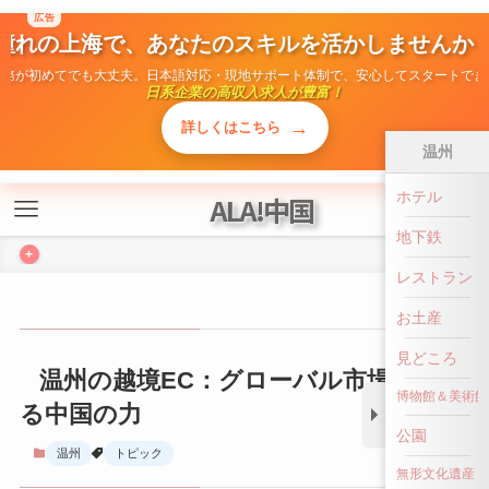
広告
憧れの上海で、あなたのスキルを活かしませんか
勤務が初めてでも大丈夫。日本語対応・現地サポート体制で、安心してスタートでき
日系企業の高収入求人が豊富！
→
詳しくはこちら
温州
ホテル
ALA!中国
地下鉄
+
レストラン
お土産
見どころ
温州の越境EC：グローバル市場におけ
博物館＆美術館
る中国の力
公園
温州
トピック
無形文化遺産