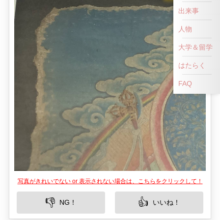
出来事
人物
大学＆留学
はたらく
FAQ
写真がきれいでない or 表示されない場合は、こちらをクリックして！
👎
👍
NG！
いいね！