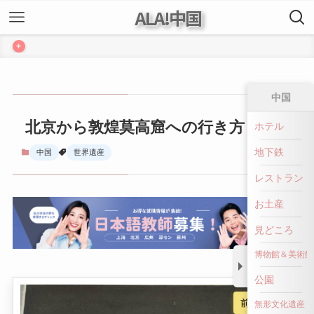
ALA!中国
+
中国
北京から敦煌莫高窟への行き方
ホテル
地下鉄
中国
世界遺産
レストラン
お土産
見どころ
博物館＆美術館
公園
前へ戻る
無形文化遺産