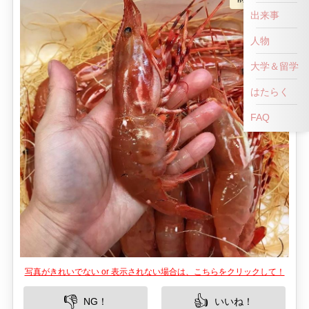
出来事
人物
大学＆留学
はたらく
FAQ
写真がきれいでない or 表示されない場合は、こちらをクリックして！
👎
👍
NG！
いいね！