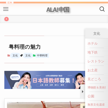
ALA!中国
+
文化
粤料理の魅力
ホテル
地下鉄
文化
文化
中華料理
レストラン
お土産
見どころ
博物館＆美術館
公園
前へ戻る
無形文化遺産