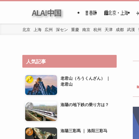
ALA!中国
🧧春節
🏙️北京・上海
北京
上海
広州
深セン
重慶
南京
杭州
天津
成都
武漢
人気記事
老君山（ろうくんざん） ｜
老君山
洛陽の地下鉄の乗り方は？
洛陽三彩馬 ｜ 洛阳三彩马