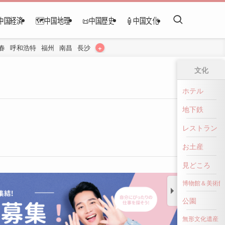
中国経済
🗺️中国地理
📜中国歴史
🏮中国文化
+
春
呼和浩特
福州
南昌
長沙
文化
ホテル
地下鉄
レストラン
お土産
見どころ
博物館＆美術館
公園
前へ戻る
無形文化遺産