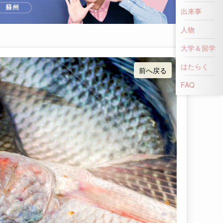
出来事
人物
大学＆留学
はたらく
FAQ