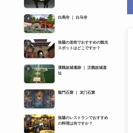
白馬寺 ｜ 白马寺
洛陽の老街でおすすめの観光
スポットはどこですか？
漢魏故城遺跡 ｜ 汉魏故城遗
址
龍門石窟 ｜ 龙门石窟
洛陽のレストランでおすすめ
の料理は何ですか？