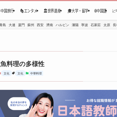
✈️中国旅行
🎭エンタメ
🏛️世界遺産
🎓大学・留学
🌐中国語

青島
大連
厦門
蘇州
西安
濟南
ハルビン
瀋陽
寧波
石家莊
太原
長
魚料理の多様性
文化
文化
中華料理