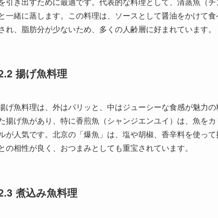
揚げ魚料理は、外はパリッと、中はジューシーな食感が魅力の
た揚げ魚があり、特に香煎魚（シャンジエンユイ）は、魚をカ
ルが人気です。北京の「爆魚」は、塩や胡椒、香辛料を使って
との相性が良く、おつまみとしても重宝されています。
2.3 煮込み魚料理
煮込み魚料理は、リッチな味わいが特徴で、中には薬膳の要素
ては、「魚頭豆腐煲（ユートウドウフバオ）」があります。こ
えて作ります。魚肉の旨味と豆腐のクリーミーさが絶妙に組み