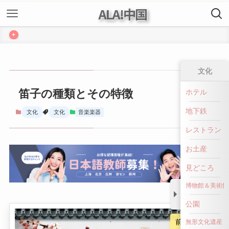
ALA!中国
+
文化
笛子の種類とその特徴
ホテル
地下鉄
文化
文化
音楽楽器
レストラン
お土産
見どころ
博物館＆美術館
公園
前へ戻る
無形文化遺産