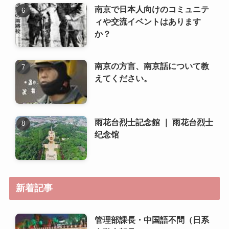
南京で日本人向けのコミュニテ
ィや交流イベントはあります
か？
南京の方言、南京話について教
えてください。
雨花台烈士記念館 ｜ 雨花台烈士
纪念馆
新着記事
管理部課長・中国語不問（日系