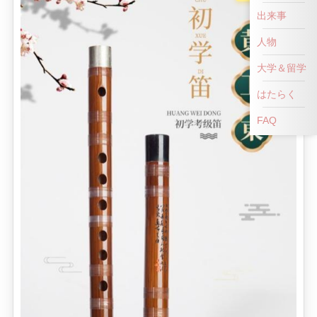
出来事
人物
大学＆留学
はたらく
FAQ