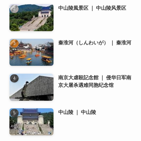
中山陵風景区 ｜ 中山陵风景区
秦淮河（しんわいが） ｜ 秦淮河
南京大虐殺記念館 ｜ 侵华日军南
京大屠杀遇难同胞纪念馆
中山陵 ｜ 中山陵