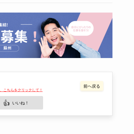
出来事
人物
大学＆留学
はたらく
FAQ
前へ戻る