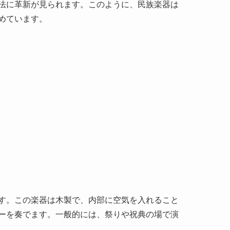
ります。各民族の音楽や楽器は、その民族の価値観
は二胡や琵琶があり、これらは特に詩や物語を表
ベット族のダムニュという楽器や、モンゴル族の
持ち、宗教的儀式や生活の中で重要な役割を果た