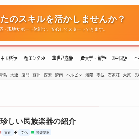
なたのスキルを活かしませんか？
応・現地サポート体制で、安心してスタートできます。
✈️中国旅行
🎭エンタメ
🏛️世界遺産
🎓大学・留学
🌐中国語

青島
大連
厦門
蘇州
西安
濟南
ハルビン
瀋陽
寧波
石家莊
太原
長
珍しい民族楽器の紹介
文化
文化
音楽楽器