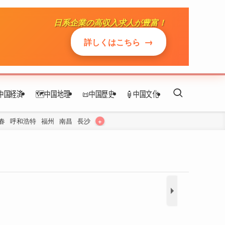
日系企業の高収入求人が豊富！
→
詳しくはこちら
文化
ホテル
中国経済
🗺️中国地理
📜中国歴史
🏮中国文化
地下鉄
+
春
呼和浩特
福州
南昌
長沙
レストラン
お土産
見どころ
博物館＆美術館
公園
無形文化遺産