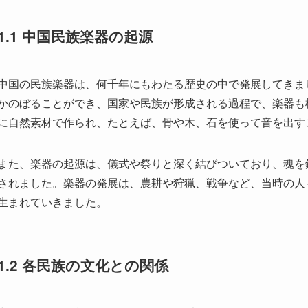
1.2 各民族の文化との関係
1.3 時代と共に変化する楽器
2. 珍しい民族楽器の種類
2.1 代表的な民族楽器の紹介
2.2 地域特有の楽器
3. 演奏技術とスタイル
3.1 民族楽器の演奏法
3.2 音楽スタイルの違い
3.3 珍しい楽器による独自の演奏
4. 現代における民族楽器の役割
4.1 教育と保存活動
4.2 現代音楽との融合
4.3 海外での人気と影響
もっと見る