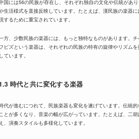
. 民族楽器の歴史と文化的背景
1.1 中国民族楽器の起源
中国の民族楽器は、何千年にもわたる歴史の中で発展してきまし
かのぼることができ、国家や民族が形成される過程で、楽器も
に自然素材で作られ、たとえば、骨や木、石を使って音を出す
また、楽器の起源は、儀式や祭りと深く結びついており、魂を
されました。楽器の発展は、農耕や狩猟、戦争など、当時の人
生まれていきました。