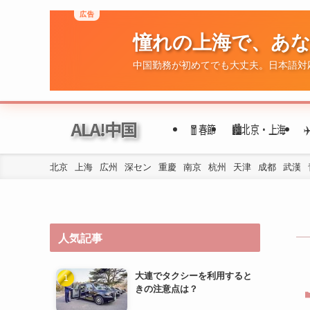
広告
憧れの上海で、あ
中国勤務が初めてでも大丈夫。日本語対
ALA!中国
🧧春節
🏙️北京・上海
北京
上海
広州
深セン
重慶
南京
杭州
天津
成都
武漢
人気記事
大連でタクシーを利用すると
きの注意点は？