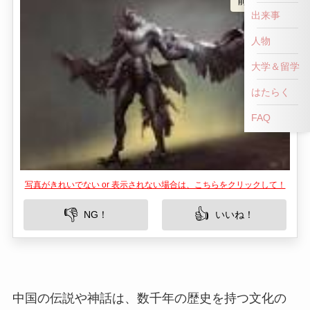
出来事
人物
大学＆留学
はたらく
FAQ
写真がきれいでない or 表示されない場合は、こちらをクリックして！
👎
👍
NG！
いいね！
中国の伝説や神話は、数千年の歴史を持つ文化の
奥深さを反映しています。帝江（ていこう）は、