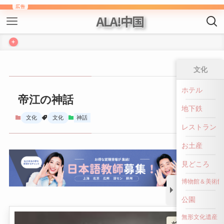
ALA!中国
+
文化
帝江の神話
ホテル
地下鉄
文化
文化
神話
レストラン
お土産
見どころ
博物館＆美術館
公園
前へ戻る
無形文化遺産