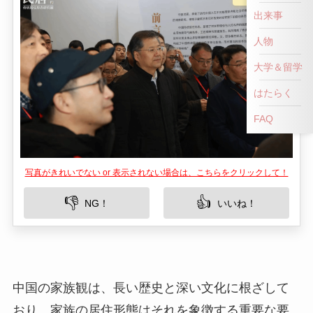
出来事
人物
大学＆留学
はたらく
FAQ
写真がきれいでない or 表示されない場合は、こちらをクリックして！
👎
👍
NG！
いいね！
中国の家族観は、長い歴史と深い文化に根ざして
おり、家族の居住形態はそれを象徴する重要な要