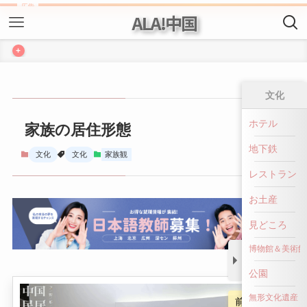
ALA!中国
+
文化
家族の居住形態
ホテル
地下鉄
文化
文化
家族観
レストラン
お土産
見どころ
博物館＆美術館
公園
前へ戻る
無形文化遺産