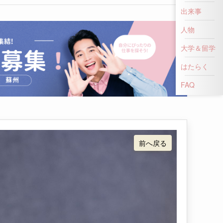
出来事
人物
大学＆留学
はたらく
前へ戻る
FAQ