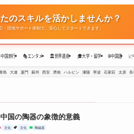
✈️中国旅行
🎭エンタメ
🏛️世界遺産
🎓大学・留学
🌐中国語

青島
大連
厦門
蘇州
西安
濟南
ハルビン
瀋陽
寧波
石家莊
太原
長
中国の陶器の象徴的意義
文化
文化
陶磁器