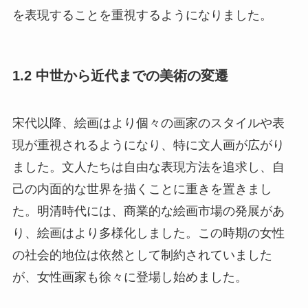
1.2 中世から近代までの美術の変遷
宋代以降、絵画はより個々の画家のスタイルや表
現が重視されるようになり、特に文人画が広がり
ました。文人たちは自由な表現方法を追求し、自
己の内面的な世界を描くことに重きを置きまし
た。明清時代には、商業的な絵画市場の発展があ
り、絵画はより多様化しました。この時期の女性
の社会的地位は依然として制約されていました
が、女性画家も徐々に登場し始めました。