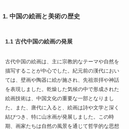
1. 中国の絵画と美術の歴史
1.1 古代中国の絵画の発展
古代中国の絵画は、主に宗教的なテーマや自然を
描写することが中心でした。紀元前の漢代におい
ては、壁画や陶器に絵が施され、先祖崇拝や神話
を表現しました。乾燥した気候の中で形成された
絵画技術は、中国文化の重要な一部となりまし
た。また、唐代に入ると、絵画は詩や文学と深く
結びつき、特に山水画が発展しました。この時
期、画家たちは自然の風景を通じて哲学的な思想
を表現することを重視するようになりました。