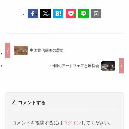
中国古代絵画の歴史
中国のアートフェアと展覧会
コメントする
コメントを投稿するには
ログイン
してください。