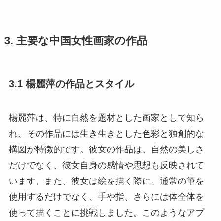
3. 主要な中国女性画家の作品
3.1 楊麗萍の作品とスタイル
楊麗萍は、特に自然を題材とした画家として知ら
れ、その作品には生き生きとした色彩と独創的な
構図が特徴的です。彼女の作品は、自然の美しさ
だけでなく、彼女自身の感情や思想も反映されて
います。また、彼女は絵を描く際に、通常の筆を
使用するだけでなく、手や指、さらには体全体を
使って描くことに挑戦しました。このようなアプ
ローチは、彼女の作品に独特の動感を与えていま