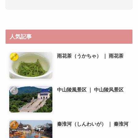
人気記事
雨花茶（うかちゃ） ｜ 雨花茶
中山陵風景区 ｜ 中山陵风景区
秦淮河（しんわいが） ｜ 秦淮河