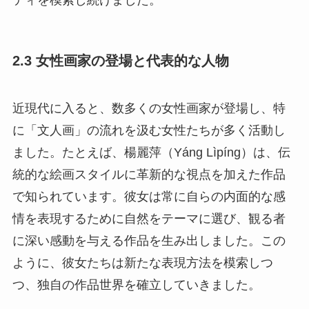
2.3 女性画家の登場と代表的な人物
近現代に入ると、数多くの女性画家が登場し、特
に「文人画」の流れを汲む女性たちが多く活動し
ました。たとえば、楊麗萍（Yáng Lìpíng）は、伝
統的な絵画スタイルに革新的な視点を加えた作品
で知られています。彼女は常に自らの内面的な感
情を表現するために自然をテーマに選び、観る者
に深い感動を与える作品を生み出しました。この
ように、彼女たちは新たな表現方法を模索しつ
つ、独自の作品世界を確立していきました。