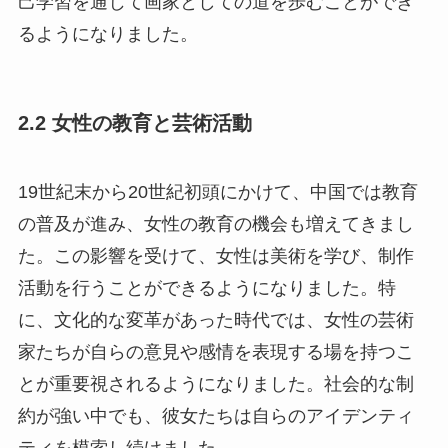
るようになりました。
2.2 女性の教育と芸術活動
19世紀末から20世紀初頭にかけて、中国では教育
の普及が進み、女性の教育の機会も増えてきまし
た。この影響を受けて、女性は美術を学び、制作
活動を行うことができるようになりました。特
に、文化的な変革があった時代では、女性の芸術
家たちが自らの意見や感情を表現する場を持つこ
とが重要視されるようになりました。社会的な制
約が強い中でも、彼女たちは自らのアイデンティ
ティを模索し続けました。