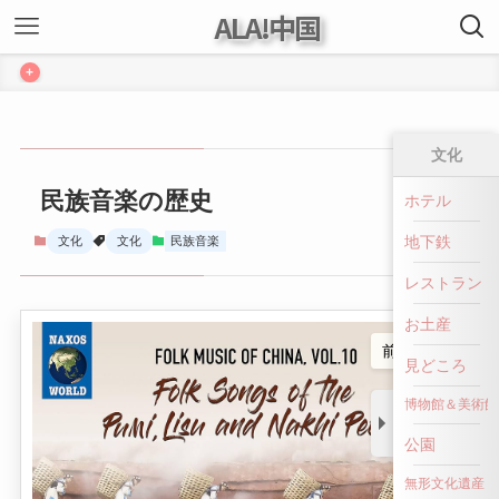
ALA!中国
+
文化
民族音楽の歴史
ホテル
地下鉄
文化
文化
民族音楽
レストラン
お土産
前へ戻る
見どころ
博物館＆美術館
公園
無形文化遺産