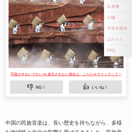
出来事
人物
大学＆留学
はたらく
FAQ
写真がきれいでない or 表示されない場合は、こちらをクリックして！
👎
👍
NG！
いいね！
中国の民族音楽は、長い歴史を持ちながら、多様