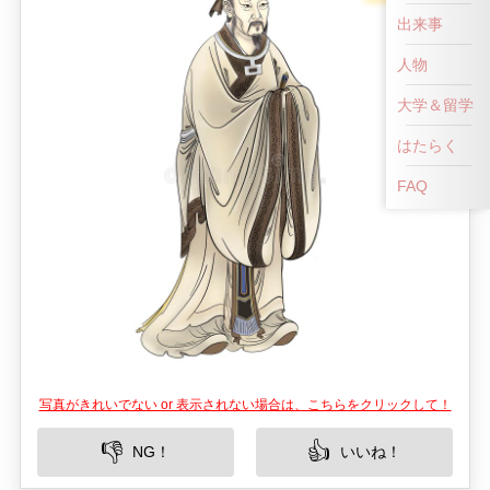
出来事
人物
大学＆留学
はたらく
FAQ
写真がきれいでない or 表示されない場合は、こちらをクリックして！
👎
👍
NG！
いいね！