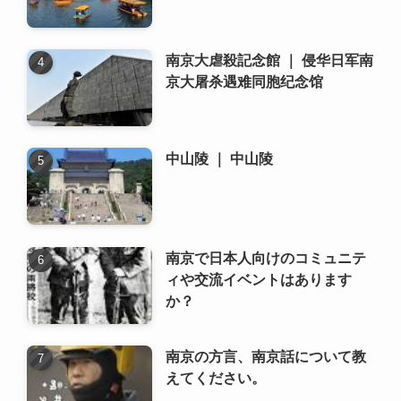
南京大虐殺記念館 ｜ 侵华日军南
京大屠杀遇难同胞纪念馆
中山陵 ｜ 中山陵
南京で日本人向けのコミュニテ
ィや交流イベントはあります
か？
南京の方言、南京話について教
えてください。