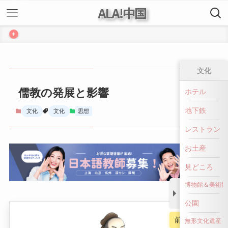
ALA!中国
+
文化
儒教の発展と影響
ホテル
地下鉄
文化
文化
思想
レストラン
お土産
見どころ
博物館＆美術館
公園
前へ戻る
無形文化遺産