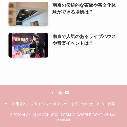
南京の伝統的な茶館や茶文化体
験ができる場所は？
南京で人気のあるライブハウス
や音楽イベントは？
利用規約
プライバシーポリシー
お問い合わせ
ALA！転職
©
2000 ALA!中国 (ALACHUGOKU.COM, ALAWORLD.COM.). All rights
reserved.