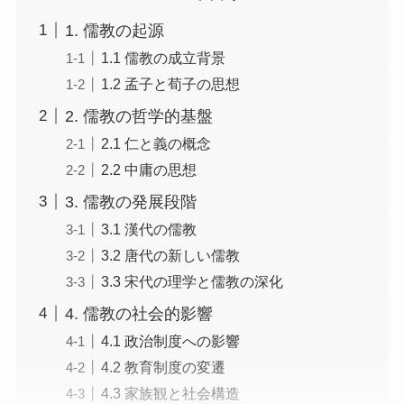
1. 儒教の起源
1.1 儒教の成立背景
1.2 孟子と荀子の思想
2. 儒教の哲学的基盤
2.1 仁と義の概念
2.2 中庸の思想
3. 儒教の発展段階
3.1 漢代の儒教
3.2 唐代の新しい儒教
3.3 宋代の理学と儒教の深化
4. 儒教の社会的影響
4.1 政治制度への影響
4.2 教育制度の変遷
4.3 家族観と社会構造