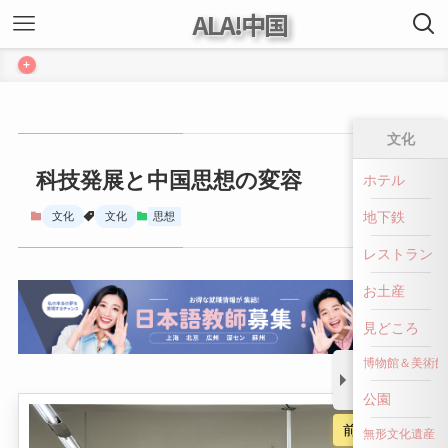
ALA!中国
+
文化
科技発展と中国思想の変容
ホテル
地下鉄
文化
文化
思想
レストラン
お土産
見どころ
博物館＆美術館
公園
前へ戻る
無形文化遺産