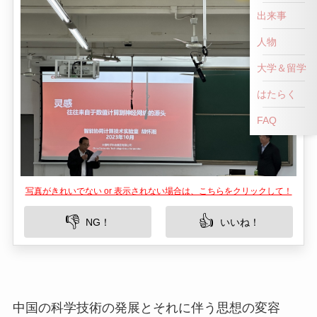
出来事
人物
大学＆留学
はたらく
FAQ
写真がきれいでない or 表示されない場合は、こちらをクリックして！
👎
👍
NG！
いいね！
中国の科学技術の発展とそれに伴う思想の変容