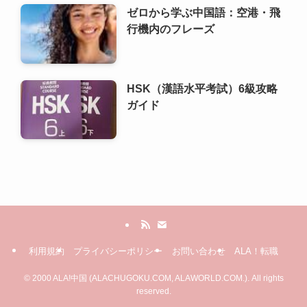
ゼロから学ぶ中国語：空港・飛
行機内のフレーズ
HSK（漢語水平考試）6級攻略
ガイド
利用規約
プライバシーポリシー
お問い合わせ
ALA！転職
©
2000 ALA!中国 (ALACHUGOKU.COM, ALAWORLD.COM.). All rights
reserved.