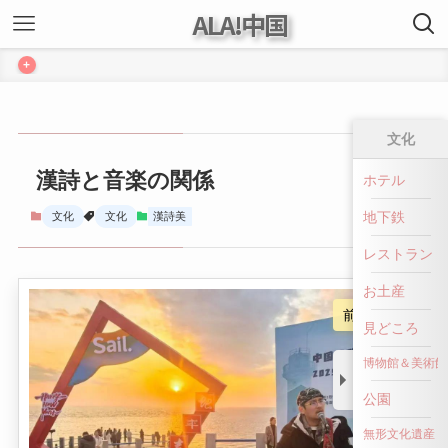
ALA!中国
+
文化
漢詩と音楽の関係
ホテル
地下鉄
文化
文化
漢詩美
レストラン
お土産
前へ戻る
見どころ
博物館＆美術館
公園
無形文化遺産