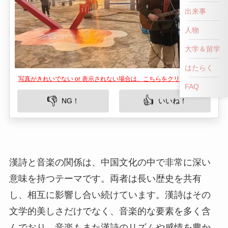
出来事
人物
大学＆留学
はたらく
写真がきれいでない or 表示されない場合は、こちらをクリックして！
FAQ
👎
👍
NG！
いいね！
漢詩と音楽の関係は、中国文化の中で非常に深い
意味を持つテーマです。両者は長い歴史を共有
し、相互に影響し合い続けています。漢詩はその
文学的美しさだけでなく、音楽的な要素を多く含
んでおり、音楽もまた漢詩のリズムや感情を豊か