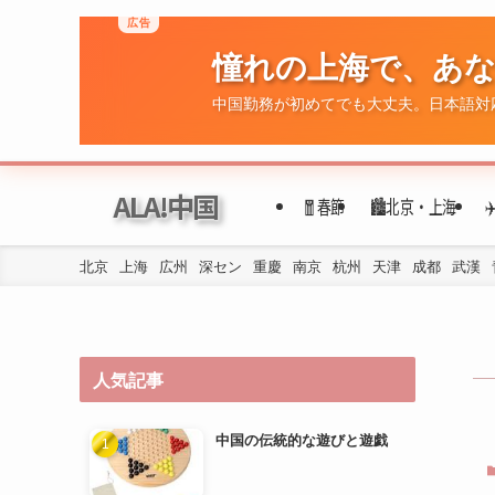
ALA!中国
🧧春節
🏙️北京・上海
北京
上海
広州
深セン
重慶
南京
杭州
天津
成都
武漢
人気記事
中国の伝統的な遊びと遊戯
年代ごとの民族衣装の変遷
四川料理の歴史と文化的背景