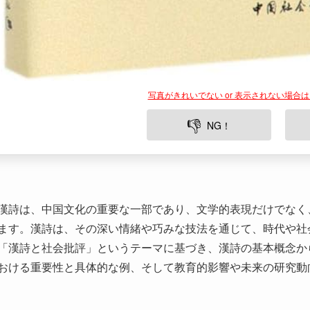
👎
NG！
漢詩は、中国文化の重要な一部であり、文学的表現だけでなく
ます。漢詩は、その深い情緒や巧みな技法を通じて、時代や社
「漢詩と社会批評」というテーマに基づき、漢詩の基本概念か
おける重要性と具体的な例、そして教育的影響や未来の研究動
1. 漢詩と社会批評
1.1 漢詩とは何か