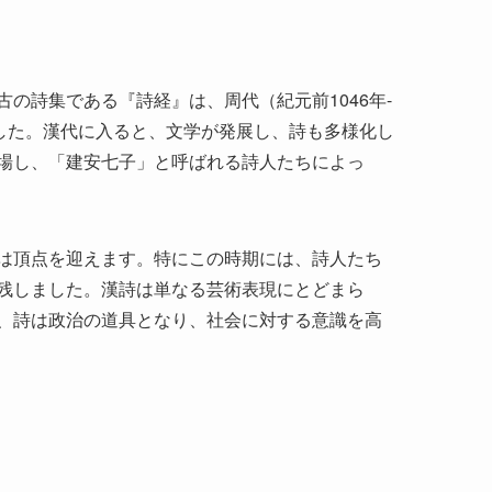
場し、「建安七子」と呼ばれる詩人たちによっ
は頂点を迎えます。特にこの時期には、詩人たち
残しました。漢詩は単なる芸術表現にとどまら
、詩は政治の道具となり、社会に対する意識を高
が重視されます。五言詩と七言詩の二つの形式が
。これに対する自由詩形式も存在するものの、伝
式的な要請の中で、詩人たちは個々の感情や考え