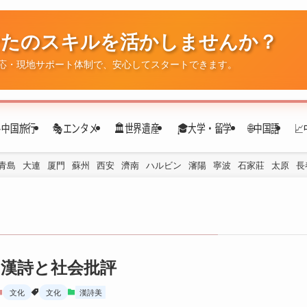
✈️中国旅行
🎭エンタメ
🏛️世界遺産
🎓大学・留学
🌐中国語

青島
大連
厦門
蘇州
西安
濟南
ハルビン
瀋陽
寧波
石家莊
太原
長
漢詩と社会批評
文化
文化
漢詩美