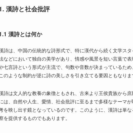
漢詩は、中国の伝統的な詩形式で、特に漢代から続く文学スタ
法などにおいて独自の美学があり、情感や風景を短い言葉で表
や七言詩という形式が主流で、句数や音数が決まっているため
このような制約が逆に詩の美しさを引き立てる要因ともなりま
漢詩は文人的な教養の象徴ともされ、古来より王侯貴族から庶
には、自然や人生、愛情、社会批評に至るまで多様なテーマが
考を映し出す鏡となっているのです。このように、漢詩は単な
察を提供するものでもあります。
1.2 漢詩の歴史的背景
漢詩の歴史は、中国の長い文献文化と深く関わっています。最古
紀元前256年）に編纂されたもので、後の漢詩の基盤を築き