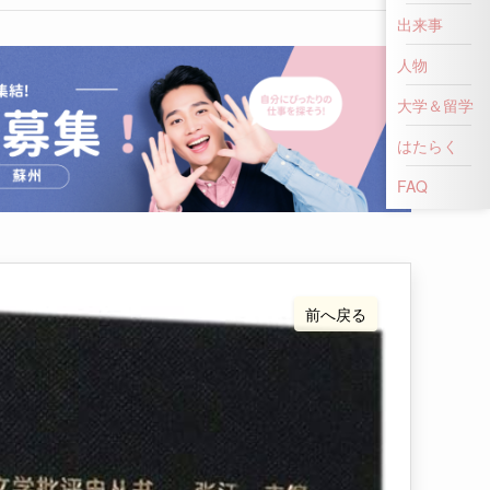
出来事
人物
大学＆留学
はたらく
前へ戻る
FAQ