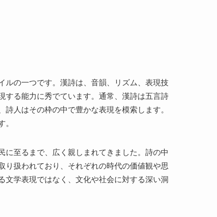
イルの一つです。漢詩は、音韻、リズム、表現技
現する能力に秀でています。通常、漢詩は五言詩
、詩人はその枠の中で豊かな表現を模索します。
す。
民に至るまで、広く親しまれてきました。詩の中
取り扱われており、それぞれの時代の価値観や思
る文学表現ではなく、文化や社会に対する深い洞
の詩集である『詩経』は、周代（紀元前1046年-
ました。漢代に入ると、文学が発展し、詩も多様化し