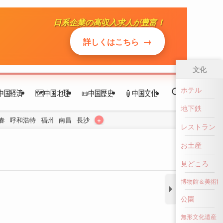
中国経済
🗺️中国地理
📜中国歴史
🏮中国文化
+
春
呼和浩特
福州
南昌
長沙
文化
ホテル
地下鉄
レストラン
お土産
見どころ
博物館＆美術館
公園
無形文化遺産