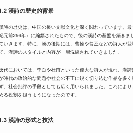
ていきます。特に、漢の後期には、曹操や曹丕などの詩人が登
て、漢詩のスタイルと内容が一層洗練されていきました。
唐代においては、李白や杜甫といった偉大な詩人が現れ、漢詩
が時代の政治的な問題や社会の不正に鋭く切り込む作品を多く
ず、社会批評の手段としても広く用いられました。これにより
める役割を担うようになったのです。
1.3 漢詩の形式と技法
漢詩の形式はいくつかの規則に従っており、特に音韻やリズム
主流で、それぞれの行で五音または七音の音数が求められます
統的な技法や形式が現在でも重視されています。このような形
を表現するための独自のスタイルを確立していきました。