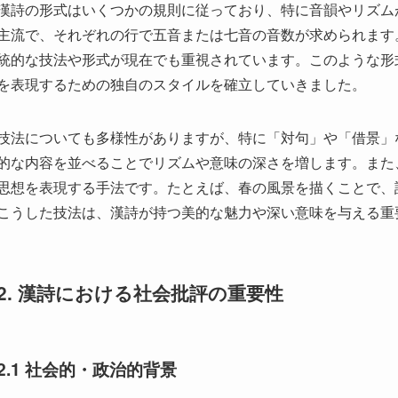
技法についても多様性がありますが、特に「対句」や「借景」
的な内容を並べることでリズムや意味の深さを増します。また
思想を表現する手法です。たとえば、春の風景を描くことで、
こうした技法は、漢詩が持つ美的な魅力や深い意味を与える重
2. 漢詩における社会批評の重要性
2.1 社会的・政治的背景
漢詩が社会批評を重要視するようになった背景には、中国の社
に見ても、王朝交替や政治的混乱が頻繁に続いた中国において
とが求められました。特に、唐代においては、繁栄と同時に貴
ちはこの現実を見逃すことができませんでした。