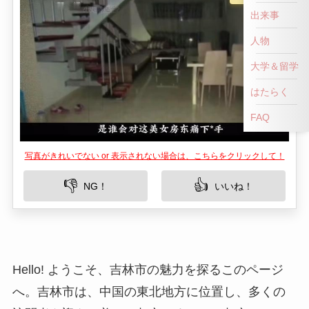
出来事
人物
大学＆留学
はたらく
FAQ
写真がきれいでない or 表示されない場合は、こちらをクリックして！
👎
👍
NG！
いいね！
Hello! ようこそ、吉林市の魅力を探るこのページ
へ。吉林市は、中国の東北地方に位置し、多くの
訪問者を迎える美しい都市です。この都市のシン