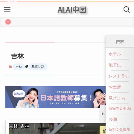
ALA!中国
+
吉林
吉林
ホテル
地下鉄
吉林
基礎知識
レストラン
お土産
見どころ
博物館＆美術館
公園
前へ戻る
無形文化遺産