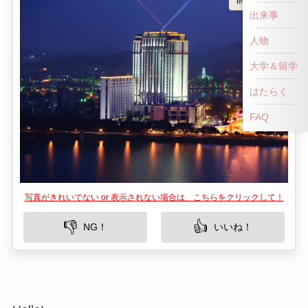
出来事
人物
大学＆留学
はたらく
FAQ
写真がきれいでない or 表示されない場合は、こちらをクリックして！
👎
👍
NG！
いいね！
Hello!