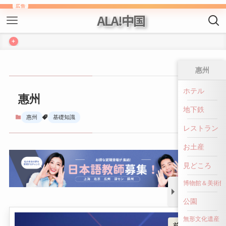
ALA!中国
+
惠州
惠州
ホテル
地下鉄
惠州
基礎知識
レストラン
お土産
見どころ
博物館＆美術館
公園
前へ戻る
無形文化遺産