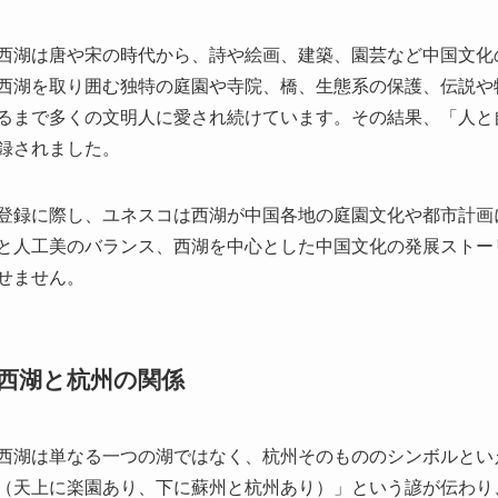
登録に際し、ユネスコは西湖が中国各地の庭園文化や都市計画
と人工美のバランス、西湖を中心とした中国文化の発展ストー
せません。
西湖と杭州の関係
西湖は単なる一つの湖ではなく、杭州そのもののシンボルとい
（天上に楽園あり、下に蘇州と杭州あり）」という諺が伝わり
た。
西湖があることで杭州市は豊かな観光資源を持ち、国内外の観
辺にはホテルやレストラン、カフェも数多く並び、地元の人々
す。春にはお花見スポット、夏には避暑地、秋には紅葉狩り、