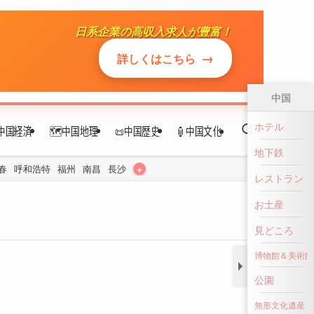
中国経済
🗺️中国地理
📜中国歴史
🏮中国文化
+
春
呼和浩特
福州
南昌
長沙
中国
ホテル
地下鉄
レストラン
お土産
見どころ
博物館＆美術館
公園
無形文化遺産