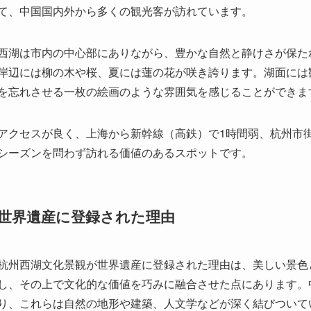
アクセスが良く、上海から新幹線（高鉄）で1時間弱、杭州市
シーズンを問わず訪れる価値のあるスポットです。
世界遺産に登録された理由
杭州西湖文化景観が世界遺産に登録された理由は、美しい景色
し、その上で文化的な価値を巧みに融合させた点にあります。中
り、これらは自然の地形や建築、人文学などが深く結びついて
西湖は唐や宋の時代から、詩や絵画、建築、園芸など中国文化
西湖を取り囲む独特の庭園や寺院、橋、生態系の保護、伝説や
るまで多くの文明人に愛され続けています。その結果、「人と
録されました。