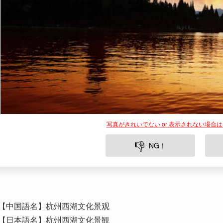
写真がきれいでない or 表示されない場合
👎
NG！
【中国語名】杭州西湖文化景观
【日本語名】杭州西湖文化景観
【所在地】中国浙江省杭州市
【世界遺産登録年】2011年
【遺産の種類】文化遺産