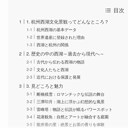
西湖と杭州の関係
2. 歴史の中の西湖～過去から現代へ～
古代から伝わる西湖の物語
文化人たちと西湖
近代における保護と発展
3. 見どころと魅力
断橋残雪：ロマンチックな伝説の舞台
三潭印月：湖上に浮かぶ幻想的な風景
雷峰塔：物語と伝説が眠るパワースポット
花港観魚：自然とアートが融合する庭園
龍井茶の里：絶景とお茶の香りを体験
4. 西湖の四季を楽しむ
もっと見る