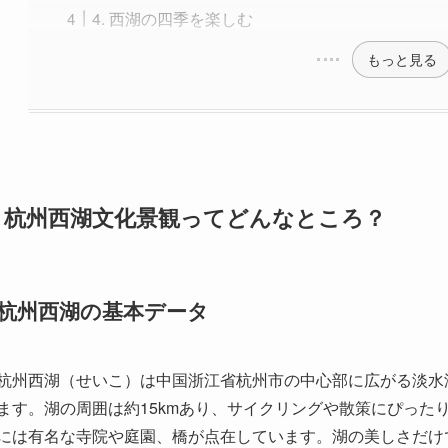
1. 杭州西湖文化景観ってどんなところ？
杭州西湖の基本データ
杭州西湖（せいこ）は中国浙江省杭州市の中心部に広がる淡水湖で
ます。湖の周囲は約15kmあり、サイクリングや散策にぴった
には有名な寺院や庭園、橋が点在しています。湖の美しさだけ
て、中国国内外から多くの観光客が訪れています。
西湖は市内の中心部にありながら、豊かな自然と静けさが保た
岸辺には柳の木や桜、夏には蓮の花が咲き誇ります。湖面には
を忘れさせる一枚の絵画のような雰囲気を感じることができま