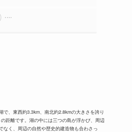
、東西約3.3km、南北約2.8kmの大きさを誇り
りの距離です。湖の中には三つの島が浮かび、周辺
でなく、周辺の自然や歴史的建造物も合わさっ
れています。湖の水は四季によって表情を変え、
観光用のボートがゆったりと行き交い、街の喧騒
す。