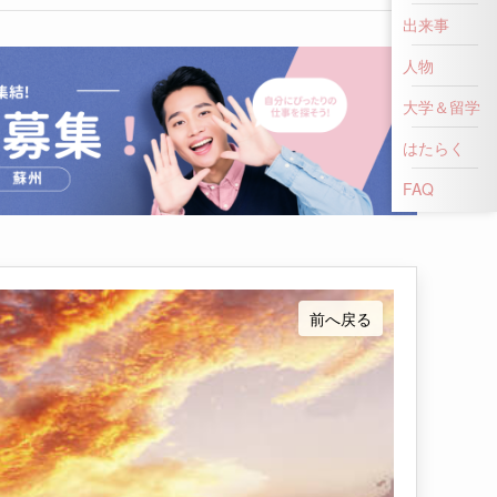
出来事
人物
大学＆留学
はたらく
前へ戻る
FAQ