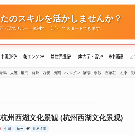
✈️中国旅行
🎭エンタメ
🏛️世界遺産
🎓大学・留学
🌐中国語

青島
大連
厦門
蘇州
西安
濟南
ハルビン
瀋陽
寧波
石家莊
太原
長
杭州西湖文化景観 (杭州西湖文化景观)
中国
杭州
世界遺産