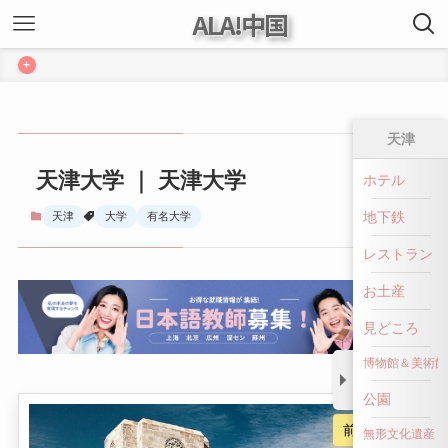
ALA!中国
+
天津
天津大学 ｜ 天津大学
ホテル
地下鉄
天津
大学
有名大学
レストラン
お土産
見どころ
博物館＆美術館
公園
前へ戻る
無形文化遺産