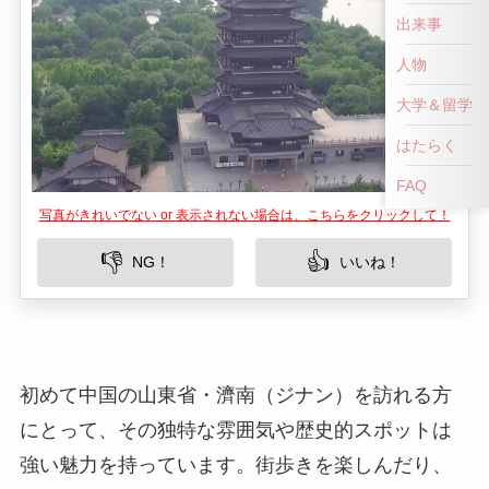
出来事
人物
大学＆留学
はたらく
FAQ
写真がきれいでない or 表示されない場合は、こちらをクリックして！
👎
👍
NG！
いいね！
初めて中国の山東省・濟南（ジナン）を訪れる方
にとって、その独特な雰囲気や歴史的スポットは
強い魅力を持っています。街歩きを楽しんだり、