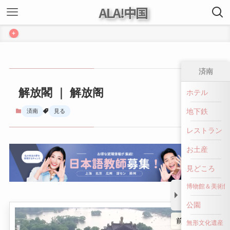
ALA!中国
+
済南
解放閣 ｜ 解放阁
ホテル
地下鉄
済南
見る
レストラン
お土産
見どころ
博物館＆美術館
公園
前へ戻る
無形文化遺産