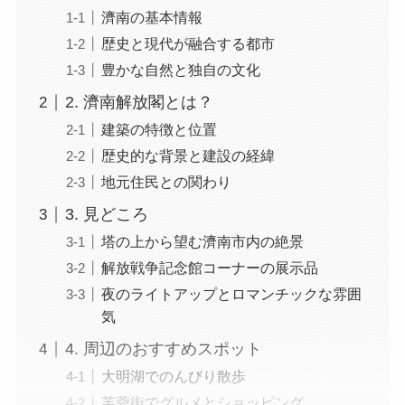
濟南の基本情報
歴史と現代が融合する都市
豊かな自然と独自の文化
2. 濟南解放閣とは？
建築の特徴と位置
歴史的な背景と建設の経緯
地元住民との関わり
3. 見どころ
塔の上から望む濟南市内の絶景
解放戦争記念館コーナーの展示品
夜のライトアップとロマンチックな雰囲
気
4. 周辺のおすすめスポット
大明湖でのんびり散歩
芙蓉街でグルメとショッピング