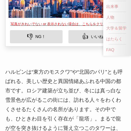
出来事
人物
写真がきれいでない or 表示されない場合は、こちらをクリックして！
大学＆留学
👎
👍
NG！
いいね！
はたらく
FAQ
ハルビンは“東方のモスクワ”や“北国のパリ”とも呼
ばれる、美しい歴史と異国情緒あふれる中国の都
市です。ロシア建築が立ち並び、冬には真っ白な
雪景色が広がるこの街には、訪れる人々をわくわ
くさせるたくさんの名所があります。その中で
も、ひときわ目を引く存在が「龍塔」。まるで龍
が空を突き抜けるように聳え立つこのタワーは、