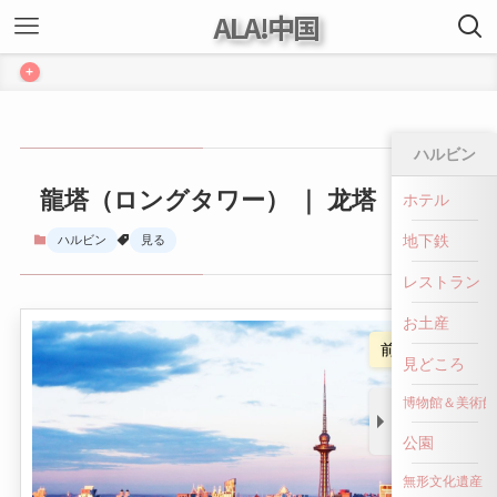
ALA!中国
+
ハルビン
龍塔（ロングタワー） ｜ 龙塔
ホテル
地下鉄
ハルビン
見る
レストラン
お土産
前へ戻る
見どころ
博物館＆美術館
公園
無形文化遺産