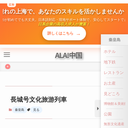
広告
憧れの上海で、あなたのスキルを活かしませんか
勤務が初めてでも大丈夫。日本語対応・現地サポート体制で、安心してスタートでき
日系企業の高収入求人が豊富！
→
詳しくはこちら
秦皇島
ホテル
ALA!中国
地下鉄
+
レストラン
お土産
見どころ
長城号文化旅游列車
博物館＆美術館
秦皇島
見る
公園
無形文化遺産