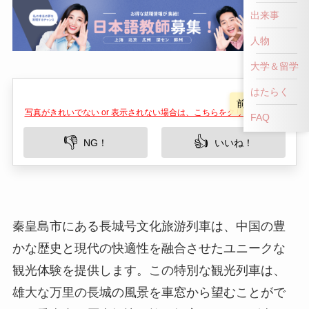
出来事
人物
大学＆留学
はたらく
前へ戻る
FAQ
写真がきれいでない or 表示されない場合は、こちらをクリックして！
👎
👍
NG！
いいね！