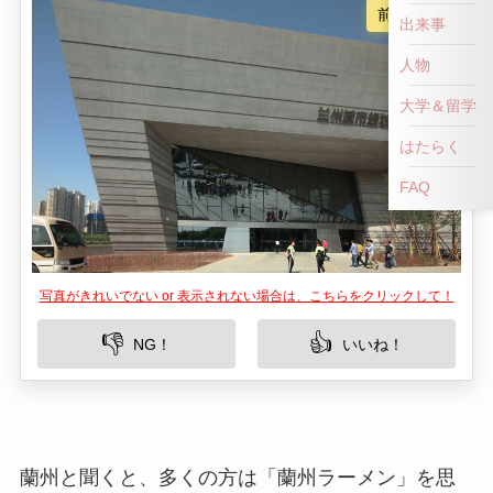
前へ戻る
出来事
人物
大学＆留学
はたらく
FAQ
写真がきれいでない or 表示されない場合は、こちらをクリックして！
👎
👍
NG！
いいね！
蘭州と聞くと、多くの方は「蘭州ラーメン」を思