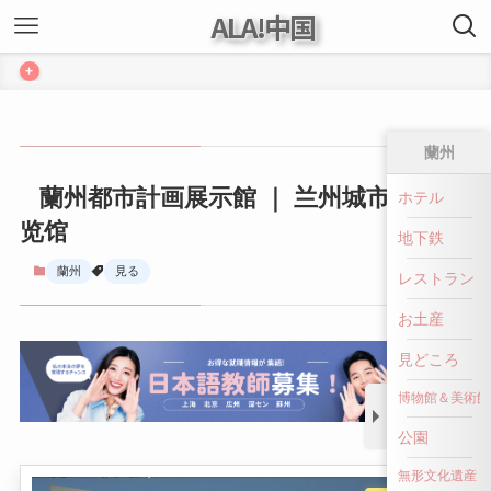
ALA!中国
+
蘭州
蘭州都市計画展示館 ｜ 兰州城市规划展
ホテル
览馆
地下鉄
蘭州
見る
レストラン
お土産
見どころ
博物館＆美術館
公園
無形文化遺産