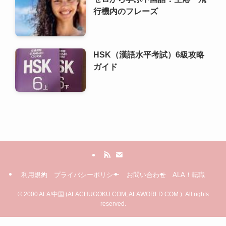
行機内のフレーズ
HSK（漢語水平考試）6級攻略
ガイド
利用規約
プライバシーポリシー
お問い合わせ
ALA！転職
©
2000 ALA!中国 (ALACHUGOKU.COM, ALAWORLD.COM.). All rights
reserved.