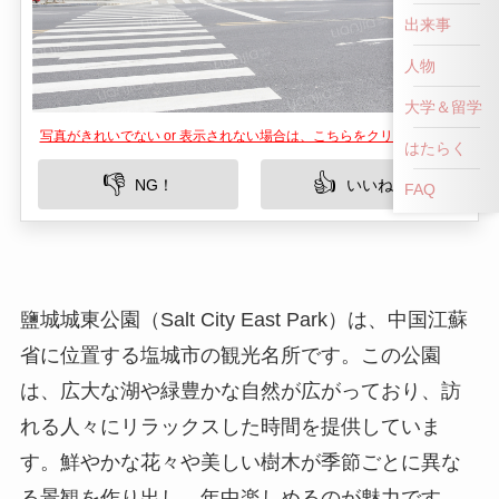
出来事
人物
大学＆留学
写真がきれいでない or 表示されない場合は、こちらをクリックして！
はたらく
👎
👍
NG！
いいね！
FAQ
鹽城城東公園（Salt City East Park）は、中国江蘇
省に位置する塩城市の観光名所です。この公園
は、広大な湖や緑豊かな自然が広がっており、訪
れる人々にリラックスした時間を提供していま
す。鮮やかな花々や美しい樹木が季節ごとに異な
る景観を作り出し、年中楽しめるのが魅力です。