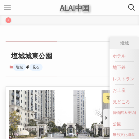
ALA!中国
+
塩城
塩城城東公園
ホテル
地下鉄
塩城
見る
レストラン
お土産
前へ戻る
見どころ
博物館＆美術館
公園
無形文化遺産