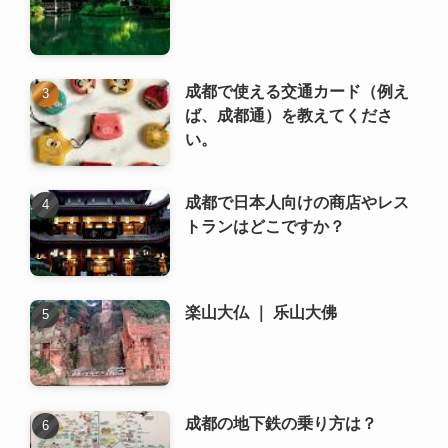
成都で日本人向けの商店やレス
トランはどこですか？
楽山大仏 ｜ 乐山大佛
成都の地下鉄の乗り方は？
川劇の変面 ｜ 川剧变脸