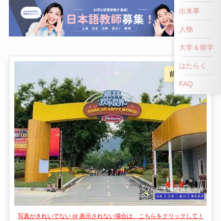
前へ戻る
出来事
人物
大学＆留学
はたらく
FAQ
写真がきれいでない or 表示されない場合は、こちらをクリックして！
👎
👍
NG！
いいね！