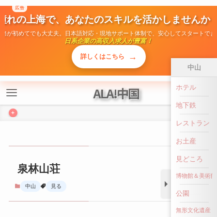
広告
憧れの上海で、あなたのスキルを活かしませんか
ALA!中国
勤務が初めてでも大丈夫。日本語対応・現地サポート体制で、安心してスタートでき
日系企業の高収入求人が豊富！
+
→
詳しくはこちら
中山
ホテル
泉林山荘
地下鉄
中山
見る
レストラン
お土産
見どころ
博物館＆美術館
公園
無形文化遺産