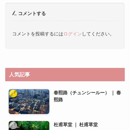
人気記事
春熙路（チュンシールー） ｜ 春
熙路
杜甫草堂 ｜ 杜甫草堂
成都で使える交通カード（例え
ば、成都通）を教えてくださ
い。