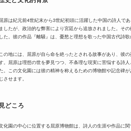
した。彼の作品『離騒』は、憂愁と理想を歌った中国古代詩歌
この地には、屈原が自ら命を絶ったとされる故事があり、彼の
す。屈原は理想の世を夢見つつ、不条理な現実に苦悩する詩人
た。この文化園には彼の精神を称えるための博物館や記念碑が
じさせます。
見どころ
文化園の中心に位置する屈原博物館は、詩人の生涯や作品に関
作や政治活動を詳しく知ることができ、歴史的資料も多数展示
屈原故居は、彼が生まれ育ったとされる場所を再現した建物で
訪問者は当時の生活様式と文化に浸ることができます。