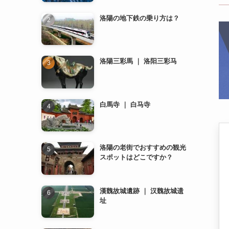
洛陽三彩馬 ｜ 洛阳三彩马
白馬寺 ｜ 白马寺
洛陽の老街でおすすめの観光
スポットはどこですか？
漢魏故城遺跡 ｜ 汉魏故城遗
址
龍門石窟 ｜ 龙门石窟
洛陽のレストランでおすすめ
の料理は何ですか？