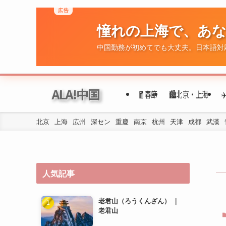
広告
憧れの上海で、あ
ALA!中国
🧧春節
🏙️北京・上海
中国勤務が初めてでも大丈夫。日本語対
北京
上海
広州
深セン
重慶
南京
杭州
天津
成都
武漢
人気記事
老君山（ろうくんざん） ｜
老君山
洛陽の地下鉄の乗り方は？