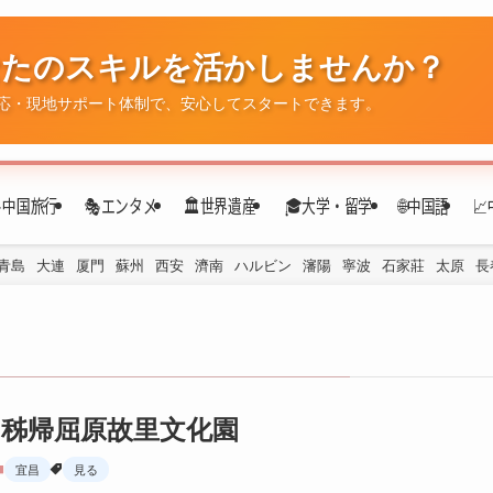
なたのスキルを活かしませんか？
✈️中国旅行
🎭エンタメ
🏛️世界遺産
🎓大学・留学
🌐中国語

応・現地サポート体制で、安心してスタートできます。
青島
大連
厦門
蘇州
西安
濟南
ハルビン
瀋陽
寧波
石家莊
太原
長
秭帰屈原故里文化園
宜昌
見る