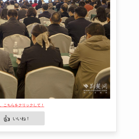
は、こちらをクリックして！
👍
いいね！
物である屈原の故郷を称え、彼の精神文化を具現
の場所は、屈原の生涯とその業績に触れ、古代中
別な価値は、屈原の精神を今に伝え、訪問者に文