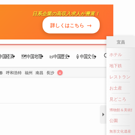
日系企業の高収入求人が豊富！
中国経済
🗺️中国地理
📜中国歴史
🏮中国文化
→
詳しくはこちら
+
春
呼和浩特
福州
南昌
長沙
宜昌
ホテル
地下鉄
レストラン
お土産
見どころ
博物館＆美術館
公園
無形文化遺産