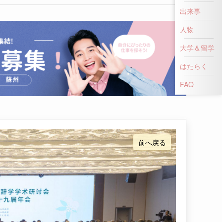
出来事
人物
大学＆留学
はたらく
FAQ
前へ戻る