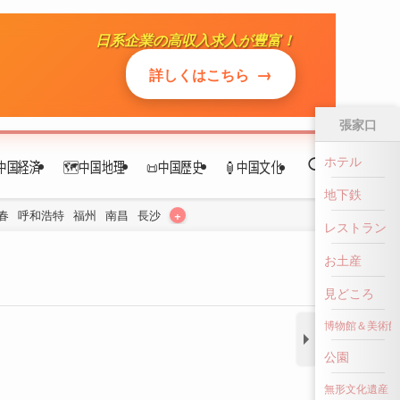
日系企業の高収入求人が豊富！
→
詳しくはこちら
張家口
ホテル
中国経済
🗺️中国地理
📜中国歴史
🏮中国文化
地下鉄
+
春
呼和浩特
福州
南昌
長沙
レストラン
お土産
見どころ
博物館＆美術館
公園
無形文化遺産