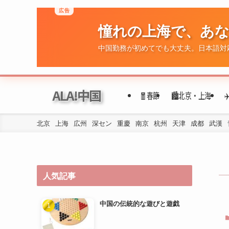
広告
憧れの上海で、あ
中国勤務が初めてでも大丈夫。日本語対
ALA!中国
🧧春節
🏙️北京・上海
北京
上海
広州
深セン
重慶
南京
杭州
天津
成都
武漢
人気記事
中国の伝統的な遊びと遊戯