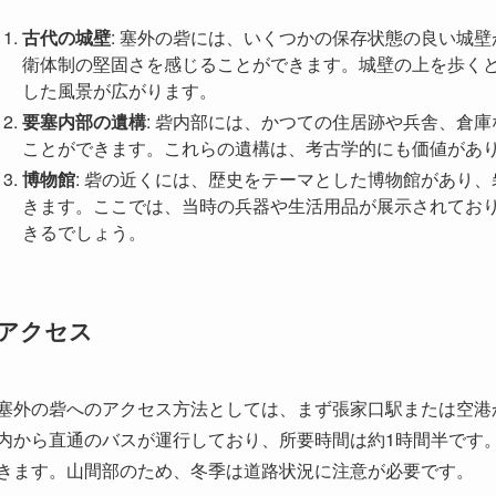
古代の城壁
: 塞外の砦には、いくつかの保存状態の良い城
衛体制の堅固さを感じることができます。城壁の上を歩く
した風景が広がります。
要塞内部の遺構
: 砦内部には、かつての住居跡や兵舎、倉
ことができます。これらの遺構は、考古学的にも価値があ
博物館
: 砦の近くには、歴史をテーマとした博物館があり
きます。ここでは、当時の兵器や生活用品が展示されてお
きるでしょう。
アクセス
塞外の砦へのアクセス方法としては、まず張家口駅または空港
内から直通のバスが運行しており、所要時間は約1時間半です
きます。山間部のため、冬季は道路状況に注意が必要です。