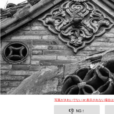
写真がきれいでない or 表示されない場合
👎
NG！