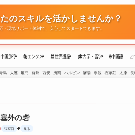
なたのスキルを活かしませんか？
応・現地サポート体制で、安心してスタートできます。
✈️中国旅行
🎭エンタメ
🏛️世界遺産
🎓大学・留学
🌐中国語

青島
大連
厦門
蘇州
西安
濟南
ハルビン
瀋陽
寧波
石家莊
太原
長
塞外の砦
張家口
見る