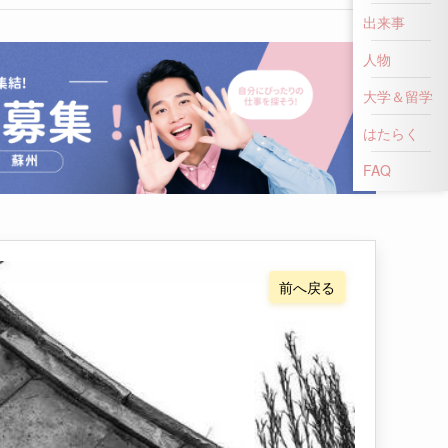
出来事
人物
大学＆留学
はたらく
FAQ
前へ戻る