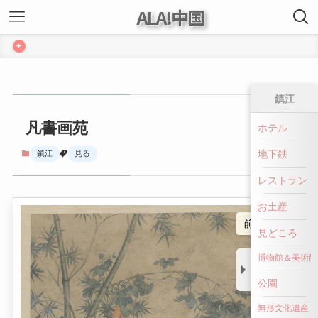
ALA!中国
+
鎮江
凡書画苑
ホテル
地下鉄
鎮江
見る
レストラン
お土産
前へ戻る
見どころ
博物館＆美術館
公園
無形文化遺産