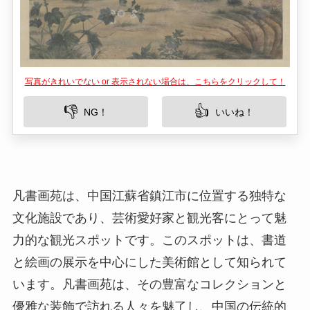
写真がきれいでない or 表示されない場合は、こちらをクリックして！
👎
👍
NG！
いいね！
凡書画苑は、中国江蘇省鎮江市に位置する独特な
文化施設であり、芸術愛好家と観光客にとって魅
力的な観光スポットです。このスポットは、書道
と絵画の展示を中心にした美術館として知られて
います。凡書画苑は、その豊富なコレクションと
優雅な装飾で訪れる人々を魅了し、中国の伝統的