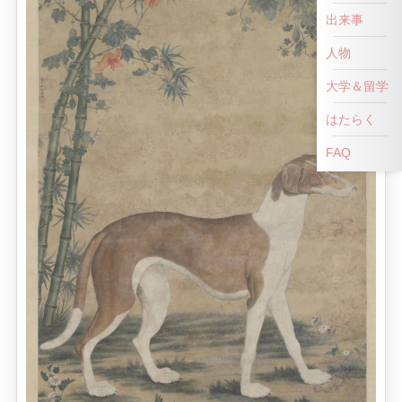
出来事
人物
大学＆留学
はたらく
FAQ