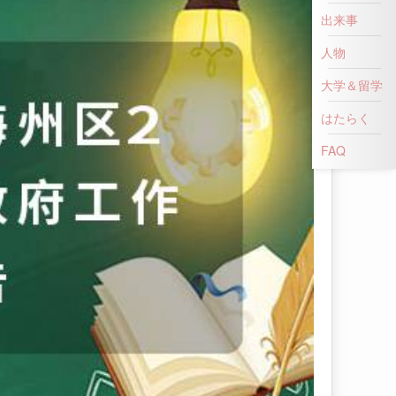
出来事
人物
大学＆留学
はたらく
FAQ