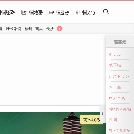
中国経済
🗺️中国地理
📜中国歴史
🏮中国文化
+
春
呼和浩特
福州
南昌
長沙
連雲港
ホテル
地下鉄
レストラン
お土産
見どころ
博物館＆美術館
前へ戻る
公園
無形文化遺産