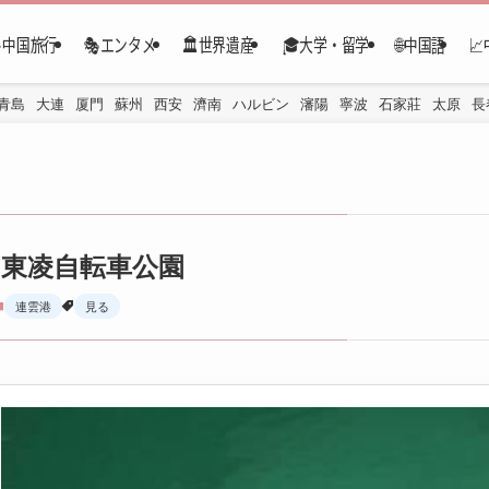
✈️中国旅行
🎭エンタメ
🏛️世界遺産
🎓大学・留学
🌐中国語

青島
大連
厦門
蘇州
西安
濟南
ハルビン
瀋陽
寧波
石家莊
太原
長
東凌自転車公園
連雲港
見る