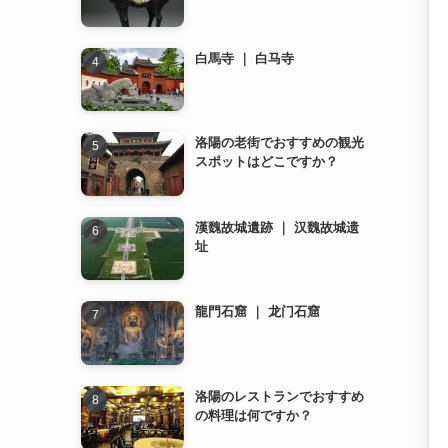
白馬寺 ｜ 白马寺
洛陽の老街でおすすめの観光
スポットはどこですか？
漢魏故城遺跡 ｜ 汉魏故城遗
址
龍門石窟 ｜ 龙门石窟
洛陽のレストランでおすすめ
の料理は何ですか？