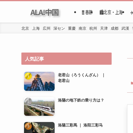
ALA!中国
🧧春節
🏙️北京・上海
北京
上海
広州
深セン
重慶
南京
杭州
天津
成都
武漢
人気記事
老君山（ろうくんざん） ｜
老君山
洛陽の地下鉄の乗り方は？
洛陽三彩馬 ｜ 洛阳三彩马