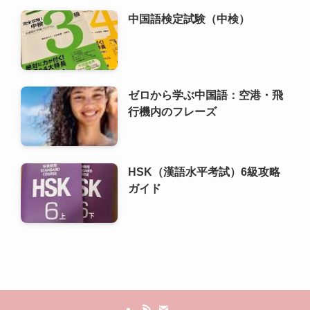
行機内のフレーズ
HSK（漢語水平考試）6級攻略
ガイド
利用規約
プライバシーポリシー
お問い合わせ
ALA！転職
©
2000 ALA!中国 (ALACHUGOKU.COM, ALAWORLD.COM.). All rights
reserved.