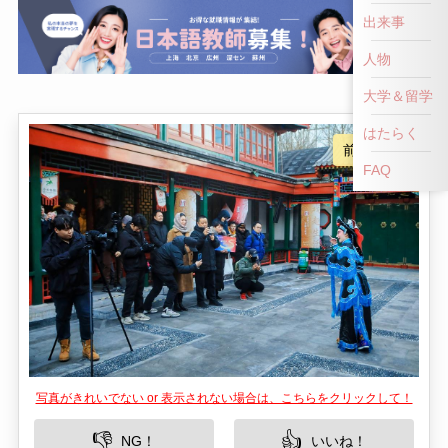
前へ戻る
出来事
人物
大学＆留学
はたらく
FAQ
写真がきれいでない or 表示されない場合は、こちらをクリックして！
👎
👍
NG！
いいね！
中国の九江に位置するさいじょうこは、その美し
い自然と豊かな文化遺産で知られる観光スポット