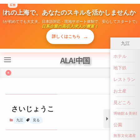
広告
ALA!中国
憧れの上海で、あなたのスキルを活かしませんか
勤務が初めてでも大丈夫。日本語対応・現地サポート体制で、安心してスタートでき
日系企業の高収入求人が豊富！
+
→
詳しくはこちら
九江
ホテル
さいじょうこ
地下鉄
九江
見る
レストラン
お土産
見どころ
博物館＆美術館
公園
無形文化遺産