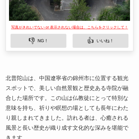
写真がきれいでない or 表示されない場合は、こちらをクリックして！
👎
👍
NG！
いいね！
北普陀山は、中国遼寧省の錦州市に位置する観光
スポットで、美しい自然景観と歴史ある寺院が融
合した場所です。この山は仏教徒にとって特別な
意味を持ち、祈りや瞑想の場としても長年にわた
り親しまれてきました。訪れる者は、心癒される
風景と長い歴史が織り成す文化的な深みを堪能で
きます。