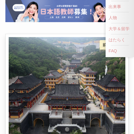
出来事
人物
大学＆留学
はたらく
前へ戻る
FAQ