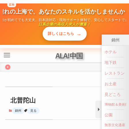
広告
憧れの上海で、あなたのスキルを活かしませんか
勤務が初めてでも大丈夫。日本語対応・現地サポート体制で、安心してスタートでき
日系企業の高収入求人が豊富！
→
詳しくはこちら
錦州
ホテル
ALA!中国
地下鉄
+
レストラン
お土産
見どころ
北普陀山
博物館＆美術館
錦州
見る
公園
無形文化遺産