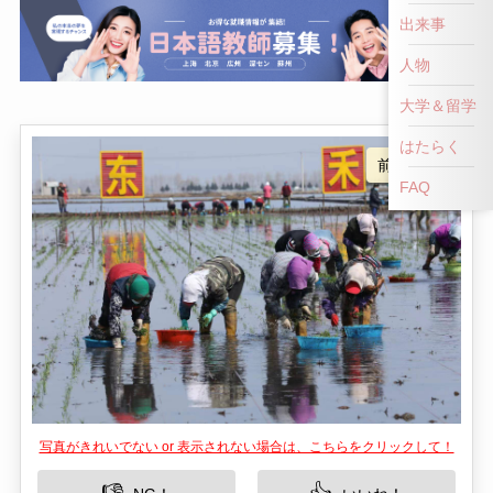
出来事
人物
大学＆留学
はたらく
FAQ
写真がきれいでない or 表示されない場合は、こちらをクリックして！
👎
👍
NG！
いいね！
綏化市にある慶安湿地は、自然愛好家や鳥類観察
者にとっての楽園として知られ、訪れる人々に雄