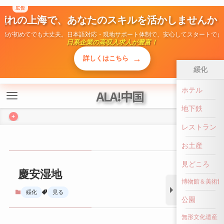
ALA!中国
+
綏化
慶安湿地
ホテル
地下鉄
綏化
見る
レストラン
お土産
見どころ
博物館＆美術館
公園
前へ戻る
無形文化遺産