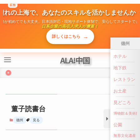
広告
ALA!中国
憧れの上海で、あなたのスキルを活かしませんか
勤務が初めてでも大丈夫。日本語対応・現地サポート体制で、安心してスタートでき
日系企業の高収入求人が豊富！
+
→
詳しくはこちら
德州
ホテル
董子読書台
地下鉄
德州
見る
レストラン
お土産
見どころ
博物館＆美術館
公園
無形文化遺産