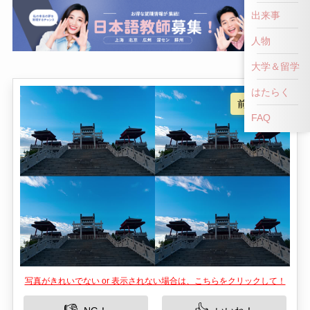
前へ戻る
出来事
人物
大学＆留学
はたらく
FAQ
写真がきれいでない or 表示されない場合は、こちらをクリックして！
👎
👍
NG！
いいね！
中国の山東省德州市に位置する董子読書台は、中