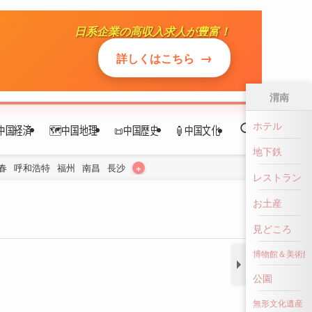
日系企業の高収入求人が豊富！
中国経済
🗺️中国地理
📜中国歴史
🏮中国文化
→
詳しくはこちら
+
春
呼和浩特
福州
南昌
長沙
渭南
ホテル
地下鉄
レストラン
お土産
見どころ
博物館＆美術館
公園
無形文化遺産