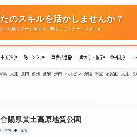
なたのスキルを活かしませんか？
✈️中国旅行
🎭エンタメ
🏛️世界遺産
🎓大学・留学
🌐中国語

応・現地サポート体制で、安心してスタートできます。
青島
大連
厦門
蘇州
西安
濟南
ハルビン
瀋陽
寧波
石家莊
太原
長
合陽県黄土高原地質公園
渭南
見る