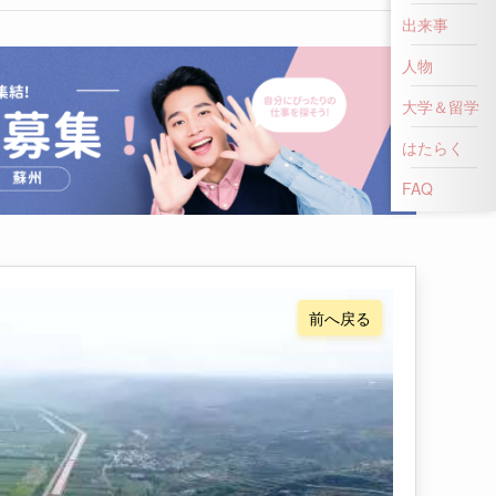
出来事
人物
大学＆留学
はたらく
FAQ
前へ戻る