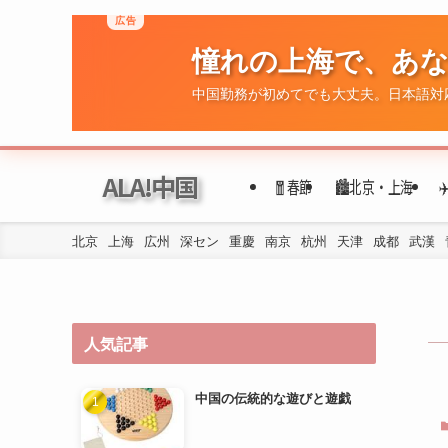
広告
憧れの上海で、あ
ALA!中国
🧧春節
🏙️北京・上海
中国勤務が初めてでも大丈夫。日本語対
北京
上海
広州
深セン
重慶
南京
杭州
天津
成都
武漢
人気記事
中国の伝統的な遊びと遊戯
年代ごとの民族衣装の変遷