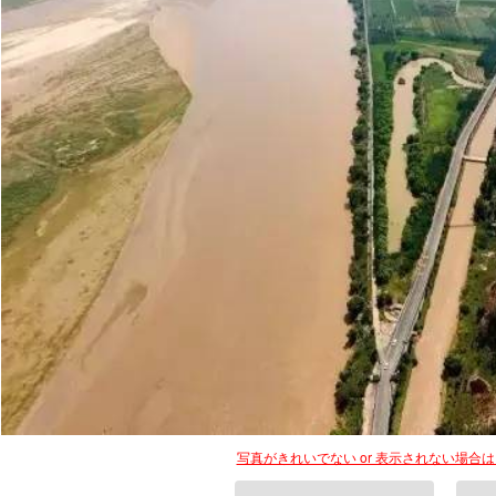
写真がきれいでない or 表示されない場合
👎
NG！