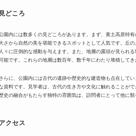
大さから自然の美を堪能できるスポットとして人気です。丘の
人々に圧倒的な感動を与えます。また、地層の露頭が見られる
可能です。これらの地層は数百年、数千年にわたり堆積してき
さらに、公園内には古代の遺跡や歴史的な建造物も点在してい
な資料です。見学者は、古代の生き方や文化に触れることがで
歴史の融合がもたらす独特の雰囲気は、訪問者にとって他に類
アクセス
黄土高原地質公園へアクセスするには、渭南市内からバスや車
要な都市の一つで、鉄道やバスの交通網が発達しています。市
ており、そこから公園へのアクセスが可能です。また、合陽県
らに快適に公園へたどり着くことができます。