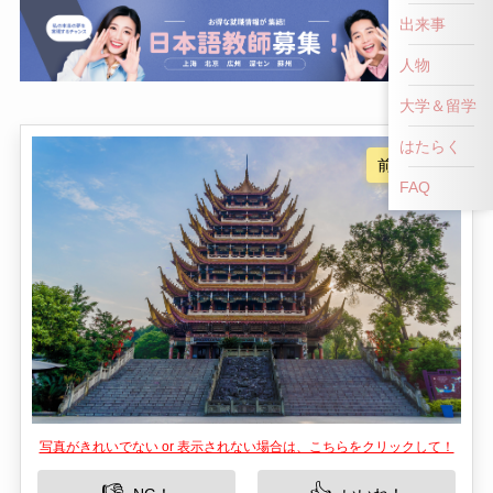
出来事
人物
大学＆留学
はたらく
FAQ
写真がきれいでない or 表示されない場合は、こちらをクリックして！
👎
👍
NG！
いいね！
霊泉寺は、中国四川省の都市、遂寧に位置する歴
史的な仏教寺院です。この寺院は、訪れる人々に