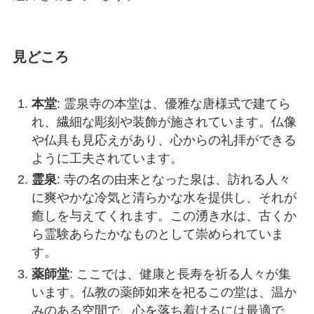
れ、繊細な彫刻や装飾が施されています。仏像
や仏具も見応えがあり、心からの礼拝ができる
ように工夫されています。
霊泉
: 寺の名の由来となった泉は、訪れる人々
に爽やかな冷気と清らかな水を提供し、それが
癒しを与えてくれます。この湧き水は、古くか
ら霊験あらたかなものとして崇められていま
す。
薬師堂
: ここでは、健康と長寿を祈る人々が集
います。仏教の薬師如来を祀るこの堂は、温か
みのある空間で、心を落ち着けるには最適で
す。
庭園
: 四季折々の美しさを見せる庭園は、参拝
者たちが疲れを癒す場所として人気です。花々
の香りや鳥のさえずりが心に安らぎを与えてく
れます。