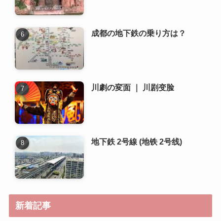
川劇の変面 ｜ 川剧变脸
地下鉄 2号線 (地铁 2号线)
新着記事
成都でおすすめの書店や図書館
はどこですか？
成都で人気のある地元の市場や