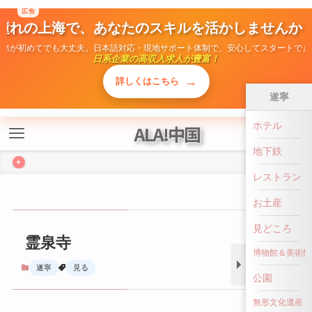
広告
ALA!中国
憧れの上海で、あなたのスキルを活かしませんか
勤務が初めてでも大丈夫。日本語対応・現地サポート体制で、安心してスタートでき
+
日系企業の高収入求人が豊富！
→
詳しくはこちら
遂寧
ホテル
霊泉寺
地下鉄
遂寧
見る
レストラン
お土産
見どころ
博物館＆美術館
公園
無形文化遺産
前へ戻る