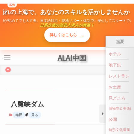
広告
ALA!中国
憧れの上海で、あなたのスキルを活かしませんか
勤務が初めてでも大丈夫。日本語対応・現地サポート体制で、安心してスタートでき
+
日系企業の高収入求人が豊富！
→
詳しくはこちら
臨夏
ホテル
八盤峡ダム
地下鉄
臨夏
見る
レストラン
お土産
見どころ
博物館＆美術館
公園
無形文化遺産
前へ戻る