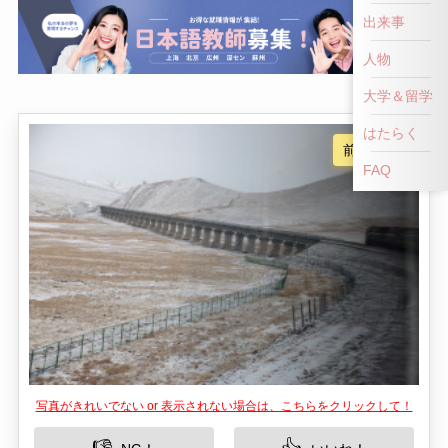
出来事
人物
大学＆留学
はたらく
FAQ
写真がきれいでない or 表示されない場合は、こちらをクリックして！
👎
👍
NG！
いいね！
八盤峡ダムは中国甘粛省臨夏市に位置する人気の
観光スポットです。この場所は、壮大な自然の美