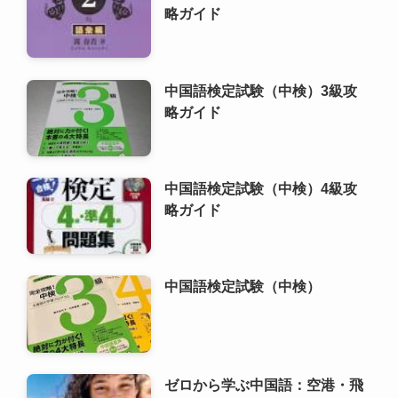
中国語検定試験（中検）4級攻
略ガイド
中国語検定試験（中検）
ゼロから学ぶ中国語：空港・飛
行機内のフレーズ
HSK（漢語水平考試）6級攻略
ガイド