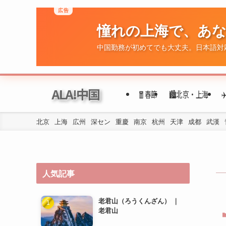
広告
憧れの上海で、あ
ALA!中国
🧧春節
🏙️北京・上海
中国勤務が初めてでも大丈夫。日本語対
北京
上海
広州
深セン
重慶
南京
杭州
天津
成都
武漢
人気記事
老君山（ろうくんざん） ｜
老君山
洛陽の地下鉄の乗り方は？