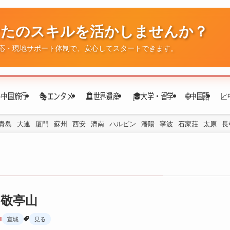
なたのスキルを活かしませんか？
✈️中国旅行
🎭エンタメ
🏛️世界遺産
🎓大学・留学
🌐中国語

応・現地サポート体制で、安心してスタートできます。
青島
大連
厦門
蘇州
西安
濟南
ハルビン
瀋陽
寧波
石家莊
太原
長
敬亭山
宣城
見る