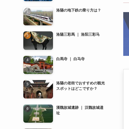
洛陽三彩馬 ｜ 洛阳三彩马
白馬寺 ｜ 白马寺
洛陽の老街でおすすめの観光
スポットはどこですか？
漢魏故城遺跡 ｜ 汉魏故城遗
址
龍門石窟 ｜ 龙门石窟
洛陽のレストランでおすすめ
の料理は何ですか？