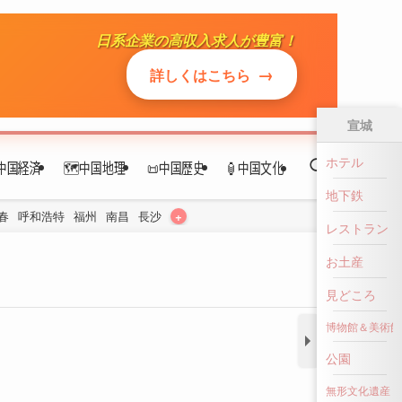
日系企業の高収入求人が豊富！
中国経済
🗺️中国地理
📜中国歴史
🏮中国文化
→
詳しくはこちら
+
春
呼和浩特
福州
南昌
長沙
宣城
ホテル
地下鉄
レストラン
お土産
見どころ
博物館＆美術館
公園
無形文化遺産