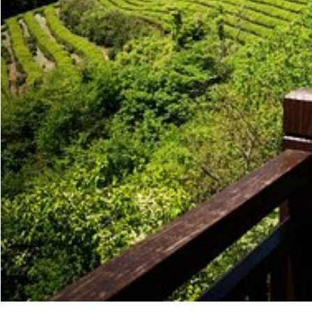
写真がきれいでない or 表示されない場合
👎
NG！