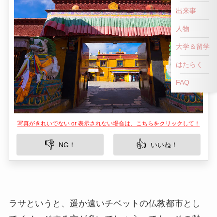
出来事
人物
大学＆留学
はたらく
FAQ
写真がきれいでない or 表示されない場合は、こちらをクリックして！
👎
👍
NG！
いいね！
ラサというと、遥か遠いチベットの仏教都市とし