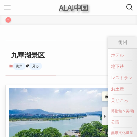
ALA!中国
+
衢州
九華湖景区
ホテル
地下鉄
衢州
見る
レストラン
お土産
前へ戻る
見どころ
博物館＆美術館
公園
無形文化遺産