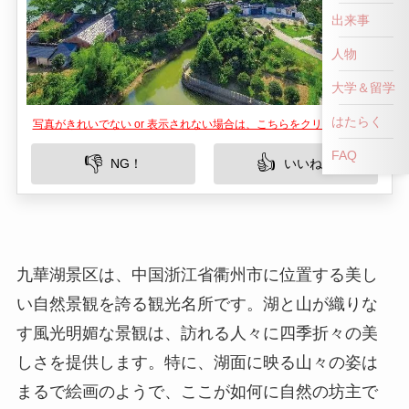
出来事
人物
大学＆留学
はたらく
写真がきれいでない or 表示されない場合は、こちらをクリックして！
FAQ
👎
👍
NG！
いいね！
九華湖景区は、中国浙江省衢州市に位置する美し
い自然景観を誇る観光名所です。湖と山が織りな
す風光明媚な景観は、訪れる人々に四季折々の美
しさを提供します。特に、湖面に映る山々の姿は
まるで絵画のようで、ここが如何に自然の坊主で