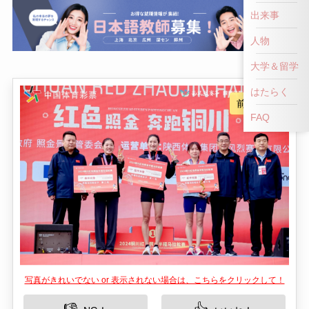
出来事
人物
大学＆留学
はたらく
FAQ
写真がきれいでない or 表示されない場合は、こちらをクリックして！
👎
👍
NG！
いいね！
照金紅色旅遊区は、中国陝西省の銅川市に位置す
る歴史ある観光スポットです。このエリアは、特