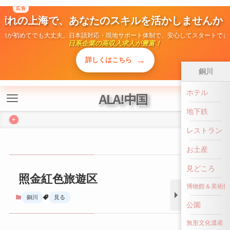
広告
ALA!中国
憧れの上海で、あなたのスキルを活かしませんか
勤務が初めてでも大丈夫。日本語対応・現地サポート体制で、安心してスタートでき
+
日系企業の高収入求人が豊富！
→
詳しくはこちら
銅川
照金紅色旅遊区
ホテル
地下鉄
銅川
見る
レストラン
お土産
見どころ
博物館＆美術館
公園
前へ戻る
無形文化遺産