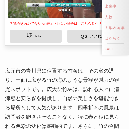
出来事
人物
写真がきれいでない or 表示されない場合は、こちらをクリックして！
大学＆留学
👎
👍
NG！
いいね！
はたらく
FAQ
広元市の青川県に位置する竹海は、その名の通
り、一面に広がる竹の海のような景観が魅力の観
光スポットです。広大な竹林は、訪れる人々に清
涼感と安らぎを提供し、自然の美しさを堪能でき
る場所として人気があります。四季折々の風景は
訪問者を飽きさせることなく、特に春と秋に見ら
れる色彩の変化は感動的です。さらに、竹の合間