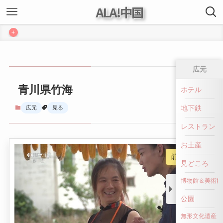
ALA!中国
+
広元
青川県竹海
ホテル
地下鉄
広元
見る
レストラン
お土産
前へ戻る
見どころ
博物館＆美術館
公園
無形文化遺産