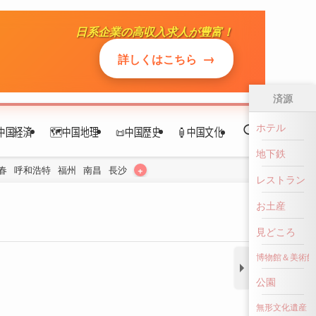
日系企業の高収入求人が豊富！
中国経済
🗺️中国地理
📜中国歴史
🏮中国文化
→
詳しくはこちら
+
春
呼和浩特
福州
南昌
長沙
済源
ホテル
地下鉄
レストラン
お土産
見どころ
博物館＆美術館
公園
無形文化遺産