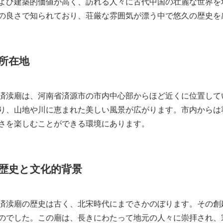
所在地
済渎廟は、河南省済源市の市内中心部からほど近くに位置して
り、山地や川に恵まれた美しい風景が広がります。市内からは
さを楽しむことができる環境にあります。
歴史と文化的背景
済渎廟の歴史は古く、北宋時代にまでさかのぼります。その創
のでした。この廟は、長きにわたって地元の人々に崇拝され、
渎廟の建築は典型的な宋代のスタイルを保持しており、修復を
点で、歴史的価値が非常に高いとされています。
また、済渎廟は数々の伝説や物語にも登場します。最も有名な