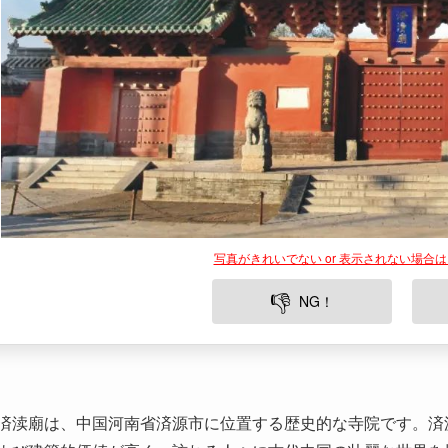
写真がきれいでない or 表示されない場合
👎
NG！
済渎廟は、中国河南省済源市に位置する歴史的な寺院です。済
よび建築的価値が高く、訪れる人々に古代中国の壮麗な世界を
の良さで知られており、荘厳な雰囲気が漂う中で悠久の歴史を