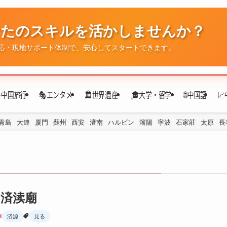
なたのスキルを活かしませんか？
✈️中国旅行
🎭エンタメ
🏛️世界遺産
🎓大学・留学
🌐中国語

応・現地サポート体制で、安心してスタートできます。
青島
大連
厦門
蘇州
西安
濟南
ハルビン
瀋陽
寧波
石家莊
太原
長
済渎廟
済源
見る