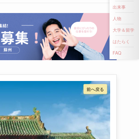
出来事
人物
大学＆留学
はたらく
FAQ
前へ戻る