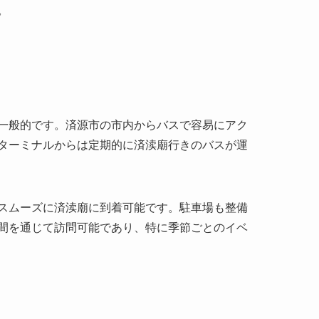
一般的です。済源市の市内からバスで容易にアク
ターミナルからは定期的に済渎廟行きのバスが運
スムーズに済渎廟に到着可能です。駐車場も整備
間を通じて訪問可能であり、特に季節ごとのイベ
に最適です。廟の近くには渓流もあり、清らかな
ます。都会の喧噪を忘れ、リフレッシュしたい方