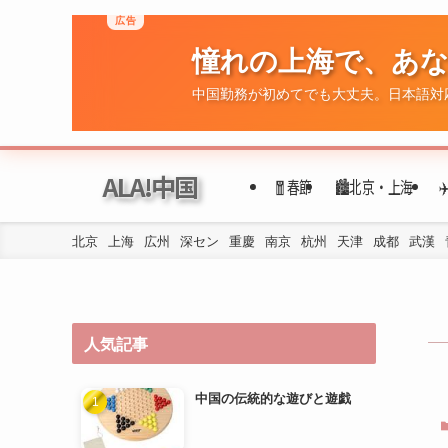
広告
憧れの上海で、あ
ALA!中国
🧧春節
🏙️北京・上海
中国勤務が初めてでも大丈夫。日本語対
北京
上海
広州
深セン
重慶
南京
杭州
天津
成都
武漢
人気記事
中国の伝統的な遊びと遊戯
年代ごとの民族衣装の変遷