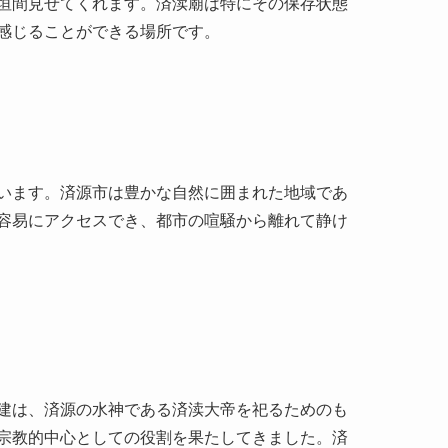
います。済源市は豊かな自然に囲まれた地域であ
容易にアクセスでき、都市の喧騒から離れて静け
建は、済源の水神である済渎大帝を祀るためのも
宗教的中心としての役割を果たしてきました。済
重ねながらそのオリジナルの芸術性を保っている
ものとして、済源の土地を洪水から守ったという